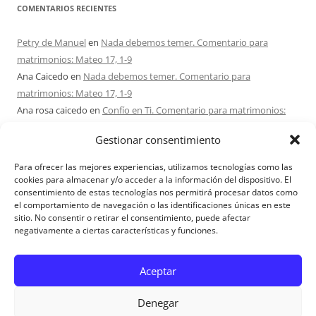
COMENTARIOS RECIENTES
Petry de Manuel
en
Nada debemos temer. Comentario para
matrimonios: Mateo 17, 1-9
Ana Caicedo
en
Nada debemos temer. Comentario para
matrimonios: Mateo 17, 1-9
Ana rosa caicedo
en
Confío en Ti. Comentario para matrimonios:
Mateo 15, 21-28
Gestionar consentimiento
Ignacio monzón
en
¿Ser o hacer? Comentario para Matrimonios:
Mateo 15, 1-2. 10-14
Para ofrecer las mejores experiencias, utilizamos tecnologías como las
Maria Asuncion Herrero Mendez
en
¿Ser o hacer? Comentario para
cookies para almacenar y/o acceder a la información del dispositivo. El
consentimiento de estas tecnologías nos permitirá procesar datos como
Matrimonios: Mateo 15, 1-2. 10-14
el comportamiento de navegación o las identificaciones únicas en este
sitio. No consentir o retirar el consentimiento, puede afectar
negativamente a ciertas características y funciones.
Aviso Legal
Aceptar
Denegar