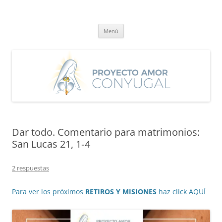
Saltar
al
Proyecto Amor Conyugal
contenido
Un proyecto misionero de María para el Matrimonio y la Familia.
Menú
Dar todo. Comentario para matrimonios:
San Lucas 21, 1‐4
2 respuestas
Para ver los próximos
RETIROS Y MISIONES
haz click AQUÍ