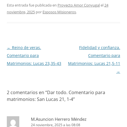
Esta entrada fue publicada en
Proyecto Amor Conyugal
el
24
noviembre, 2025
por
Esposos Misioneros
.
Navegación
←
Reino de veras.
Fidelidad y confianza.
de
Comentario para
Comentario para
entradas
Matrimonios: Lucas 23,35-43
Matrimonios: Lucas 21,5-11
→
2 comentarios en “
Dar todo. Comentario para
matrimonios: San Lucas 21, 1‐4
”
M.Asuncion Herrero Méndez
24 noviembre, 2025 a las 08:08