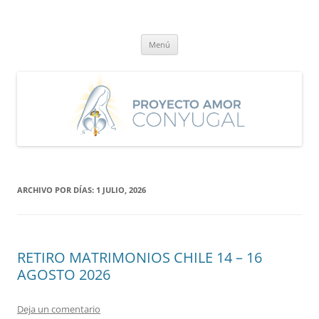
Saltar
al
Proyecto Amor Conyugal
contenido
Un proyecto misionero de María para el Matrimonio y la Familia.
Menú
ARCHIVO POR DÍAS:
1 JULIO, 2026
RETIRO MATRIMONIOS CHILE 14 – 16
AGOSTO 2026
Deja un comentario