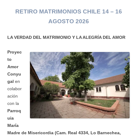
RETIRO MATRIMONIOS CHILE 14 – 16
AGOSTO 2026
LA VERDAD DEL MATRIMONIO Y LA ALEGRÍA DEL AMOR
Proyec
to
Amor
Conyu
gal
en
colabor
ación
con la
Parroq
uia
María
Madre de Misericordia (Cam. Real 4334, Lo Barnechea,