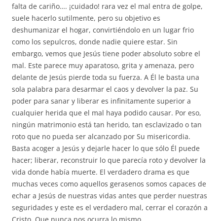
falta de cariño…. ¡cuidado! rara vez el mal entra de golpe,
suele hacerlo sutilmente, pero su objetivo es
deshumanizar el hogar, convirtiéndolo en un lugar frio
como los sepulcros, donde nadie quiere estar. Sin
embargo, vemos que Jesús tiene poder absoluto sobre el
mal. Este parece muy aparatoso, grita y amenaza, pero
delante de Jesús pierde toda su fuerza. A Él le basta una
sola palabra para desarmar el caos y devolver la paz. Su
poder para sanar y liberar es infinitamente superior a
cualquier herida que el mal haya podido causar. Por eso,
ningún matrimonio está tan herido, tan esclavizado o tan
roto que no pueda ser alcanzado por Su misericordia.
Basta acoger a Jesús y dejarle hacer lo que sólo Él puede
hacer; liberar, reconstruir lo que parecía roto y devolver la
vida donde había muerte. El verdadero drama es que
muchas veces como aquellos gerasenos somos capaces de
echar a Jesús de nuestras vidas antes que perder nuestras
seguridades y este es el verdadero mal, cerrar el corazón a
Cristo. Que nunca nos ocurra lo mismo.