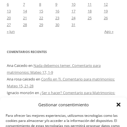
6
7
8
9
10
11
12
13
14
15
16
17
18
19
20
21
22
23
24
25
26
27
28
29
30
31
« Jun
Ago »
COMENTARIOS RECIENTES
Ana Caicedo
en
Nada debemos temer. Comentario para
matrimonios: Mateo 17, 1-9
Ana rosa caicedo
en
Confío en Ti. Comentario para matrimonios:
Mateo 15, 21-28
Ignacio monzón
en
¿Ser o hacer? Comentario para Matrimonios:
Mateo 15, 1-2. 10-14
Gestionar consentimiento
Maria Asuncion Herrero Mendez
en
¿Ser o hacer? Comentario para
Matrimonios: Mateo 15, 1-2. 10-14
Para ofrecer las mejores experiencias, utilizamos tecnologías como las
Sandra Karina Solomita
en
RETIRO MATRIMONIOS BUENOS AIRES
cookies para almacenar y/o acceder a la información del dispositivo. El
consentimiento de estas tecnologías nos permitirá procesar datos como
7 – 9 AGOSTO 2026