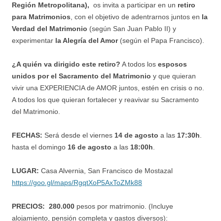
Región Metropolitana),
os invita a participar en un
retiro
para Matrimonios
, con el objetivo de adentrarnos juntos en
la
Verdad del Matrimonio
(según San Juan Pablo II) y
experimentar
la Alegría del Amor
(según el Papa Francisco).
¿A quién va dirigido este retiro?
A todos los
esposos
unidos por el Sacramento del Matrimonio
y que quieran
vivir una EXPERIENCIA de AMOR juntos, estén en crisis o no.
A todos los que quieran fortalecer y reavivar su Sacramento
del Matrimonio.
FECHAS:
Será desde el viernes
14 de agosto
a las
17:30h
.
hasta el domingo
16 de agosto
a las
18:00h
.
LUGAR:
Casa Alvernia, San Francisco de Mostazal
https://goo.gl/maps/RgqtXoP5AxToZMk88
PRECIOS:
280.000
pesos por matrimonio. (Incluye
alojamiento, pensión completa y gastos diversos):