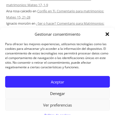
matrimonios: Mateo 17, 1-9
Ana rosa caicedo
en
Confío en Ti. Comentario para matrimonios:
Mateo 15, 21-28
Ignacio monzón
en
¿Ser o hacer? Comentario para Matrimonios:
Mateo 15, 1-2. 10-14
Gestionar consentimiento
Maria Asuncion Herrero Mendez
en
¿Ser o hacer? Comentario para
Matrimonios: Mateo 15, 1-2. 10-14
Para ofrecer las mejores experiencias, utilizamos tecnologías como las
Sandra Karina Solomita
en
RETIRO MATRIMONIOS BUENOS AIRES
cookies para almacenar y/o acceder a la información del dispositivo. El
consentimiento de estas tecnologías nos permitirá procesar datos como
7 – 9 AGOSTO 2026
el comportamiento de navegación o las identificaciones únicas en este
sitio. No consentir o retirar el consentimiento, puede afectar
negativamente a ciertas características y funciones.
Aviso Legal
Aceptar
Denegar
Ver preferencias
Aviso Legal
|
Política de privacidad
|
Política de cookies