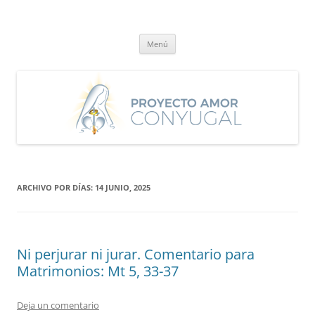
Saltar
al
Proyecto Amor Conyugal
contenido
Un proyecto misionero de María para el Matrimonio y la Familia.
Menú
ARCHIVO POR DÍAS:
14 JUNIO, 2025
Ni perjurar ni jurar. Comentario para
Matrimonios: Mt 5, 33-37
Deja un comentario