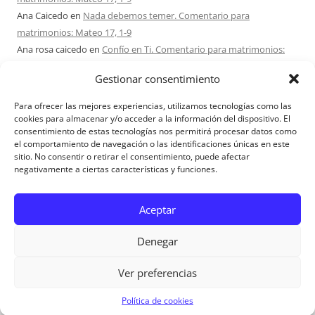
Ana Caicedo
en
Nada debemos temer. Comentario para
matrimonios: Mateo 17, 1-9
Ana rosa caicedo
en
Confío en Ti. Comentario para matrimonios:
Mateo 15, 21-28
Gestionar consentimiento
Ignacio monzón
en
¿Ser o hacer? Comentario para Matrimonios:
Mateo 15, 1-2. 10-14
Para ofrecer las mejores experiencias, utilizamos tecnologías como las
Maria Asuncion Herrero Mendez
en
¿Ser o hacer? Comentario para
cookies para almacenar y/o acceder a la información del dispositivo. El
consentimiento de estas tecnologías nos permitirá procesar datos como
Matrimonios: Mateo 15, 1-2. 10-14
el comportamiento de navegación o las identificaciones únicas en este
sitio. No consentir o retirar el consentimiento, puede afectar
negativamente a ciertas características y funciones.
Aviso Legal
Aceptar
Denegar
Ver preferencias
Aviso Legal
|
Política de privacidad
|
Política de cookies
Política de cookies