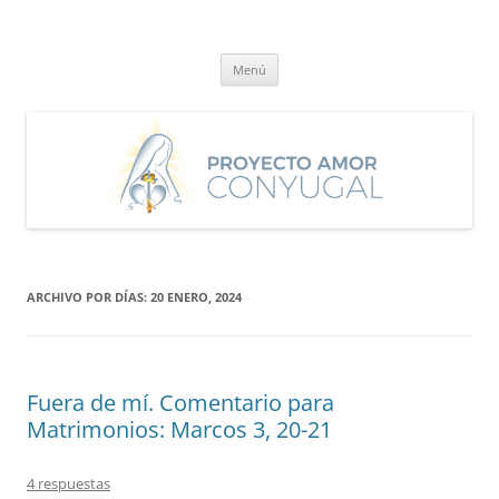
Saltar
al
Proyecto Amor Conyugal
contenido
Un proyecto misionero de María para el Matrimonio y la Familia.
Menú
ARCHIVO POR DÍAS:
20 ENERO, 2024
Fuera de mí. Comentario para
Matrimonios: Marcos 3, 20-21
4 respuestas