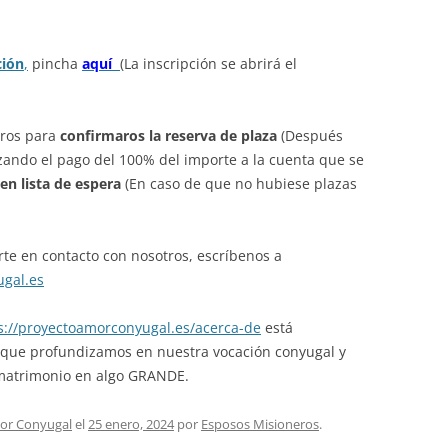
ción
,
pincha
aquí
(La inscripción se abrirá el
tros para
confirmaros la reserva de plaza
(Después
lizando el pago del 100% del importe a la cuenta que se
 en lista de espera
(En caso de que no hubiese plazas
te en contacto con nosotros, escríbenos a
ugal.es
s://proyectoamorconyugal.es/acerca-de
está
 que profundizamos en nuestra vocación conyugal y
 matrimonio en algo GRANDE.
or Conyugal
el
25 enero, 2024
por
Esposos Misioneros
.