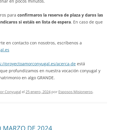
lenar en pocos minutos.
tros para
confirmaros la reserva de plaza y daros las
indicaros si estáis en lista de espera
. En caso de que
te en contacto con nosotros, escríbenos a
al.es
s://proyectoamorconyugal.es/acerca-de
está
 que profundizamos en nuestra vocación conyugal y
 matrimonio en algo GRANDE.
or Conyugal
el
25 enero, 2024
por
Esposos Misioneros
.
0 MARZO DE 2024