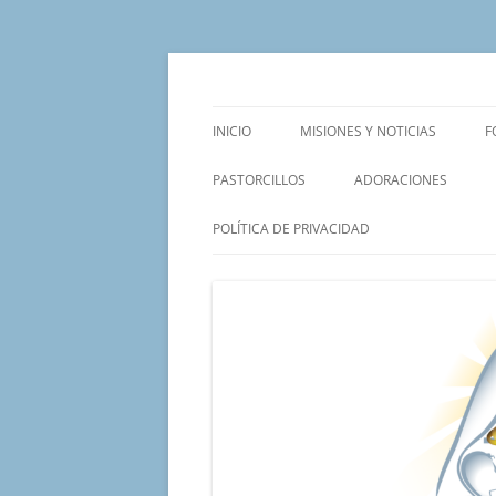
Saltar
al
contenido
Un proyecto misionero de María para el Mat
Proyecto Amor Con
INICIO
MISIONES Y NOTICIAS
F
PASTORCILLOS
ADORACIONES
POLÍTICA DE PRIVACIDAD