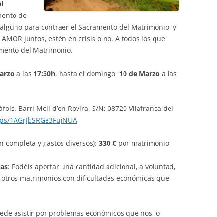
l
mento de
 alguno para contraer el Sacramento del Matrimonio, y
AMOR juntos, estén en crisis o no. A todos los que
amento del Matrimonio.
arzo
a las
17:30h
. hasta el domingo
10 de Marzo
a las
àfols. Barri Moli d’en Rovira, S/N; 08720 Vilafranca del
maps/1AGrJbSRGe3FujNUA
ón completa y gastos diversos):
330 €
por matrimonio.
ias
: Podéis aportar una cantidad adicional, a voluntad,
 otros matrimonios con dificultades económicas que
uede asistir por problemas económicos que nos lo