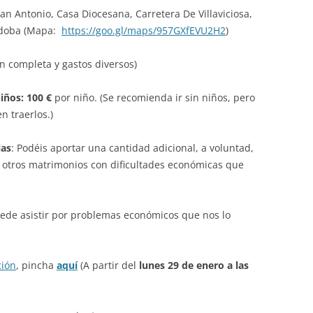
San Antonio, Casa Diocesana, Carretera De Villaviciosa,
órdoba (Mapa:
https://goo.gl/maps/957GXfEVU2H2
)
ón completa y gastos diversos)
iños: 100 €
por niño. (Se recomienda ir sin niños, pero
n traerlos.)
ias
: Podéis aportar una cantidad adicional, a voluntad,
 otros matrimonios con dificultades económicas que
uede asistir por problemas económicos que nos lo
ción
, pincha
aquí
(A partir del
lunes 29 de enero a las