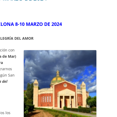
CELONA
8-10 MARZO
DE 2024
ALEGRÍA DEL AMOR
ción con
a de Mar)
ra
trarnos
egún San
a del
os los