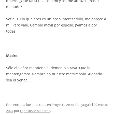
quiere. ¿Qué tal si te atas a mí y así me abrazas más a
menudo?
Sofía: Tú lo que eres es un poco interesadillo, me parece a
mí. Pero vale. Cambio móvil por esposo. ¡Vamos a por
todas!
Madre,
Sólo el Señor mantiene al demonio a raya. Que lo
mantengamos siempre en nuestro matrimonio. Alabado
sea el Señor.
Esta entrada fue publicada en
Proyecto Amor Conyugal
el
29 enero,
2024
por
Esposos Misioneros
.