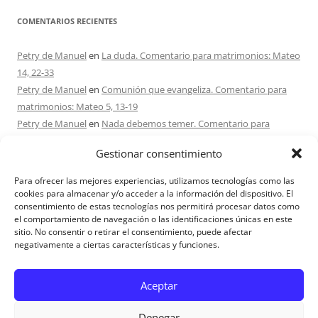
COMENTARIOS RECIENTES
Petry de Manuel
en
La duda. Comentario para matrimonios: Mateo
14, 22-33
Petry de Manuel
en
Comunión que evangeliza. Comentario para
matrimonios: Mateo 5, 13-19
Petry de Manuel
en
Nada debemos temer. Comentario para
matrimonios: Mateo 17, 1-9
Gestionar consentimiento
Ana Caicedo
en
Nada debemos temer. Comentario para
matrimonios: Mateo 17, 1-9
Para ofrecer las mejores experiencias, utilizamos tecnologías como las
Ana rosa caicedo
en
Confío en Ti. Comentario para matrimonios:
cookies para almacenar y/o acceder a la información del dispositivo. El
consentimiento de estas tecnologías nos permitirá procesar datos como
Mateo 15, 21-28
el comportamiento de navegación o las identificaciones únicas en este
sitio. No consentir o retirar el consentimiento, puede afectar
negativamente a ciertas características y funciones.
Aviso Legal
Aceptar
Denegar