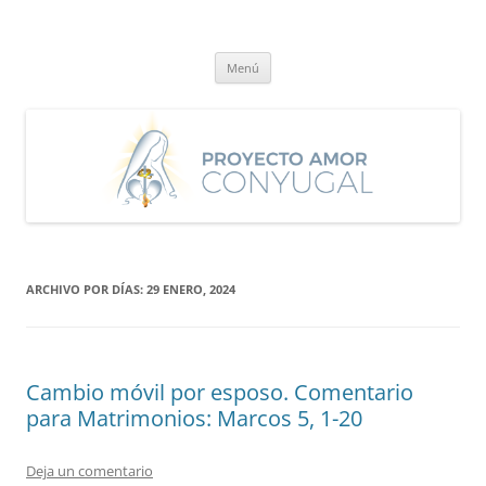
Saltar
al
Proyecto Amor Conyugal
contenido
Un proyecto misionero de María para el Matrimonio y la Familia.
Menú
ARCHIVO POR DÍAS:
29 ENERO, 2024
Cambio móvil por esposo. Comentario
para Matrimonios: Marcos 5, 1-20
Deja un comentario