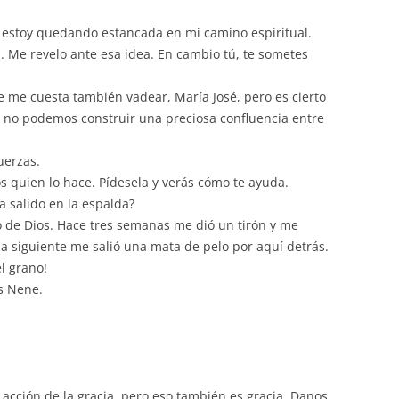
e estoy quedando estancada en mi camino espiritual.
. Me revelo ante esa idea. En cambio tú, te sometes
 me cuesta también vadear, María José, pero es cierto
 no podemos construir una preciosa confluencia entre
uerzas.
os quien lo hace. Pídesela y verás cómo te ayuda.
a salido en la espalda?
no de Dios. Hace tres semanas me dió un tirón y me
na siguiente me salió una mata de pelo por aquí detrás.
el grano!
s Nene.
a acción de la gracia, pero eso también es gracia. Danos