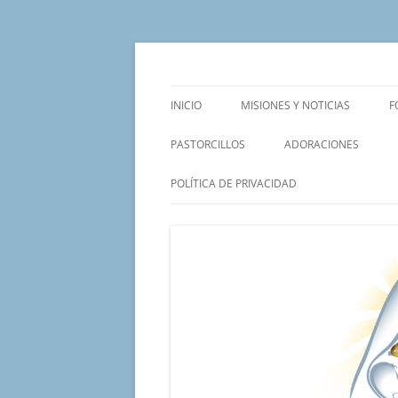
Saltar
al
contenido
Un proyecto misionero de María para el Mat
Proyecto Amor Con
INICIO
MISIONES Y NOTICIAS
F
PASTORCILLOS
ADORACIONES
POLÍTICA DE PRIVACIDAD