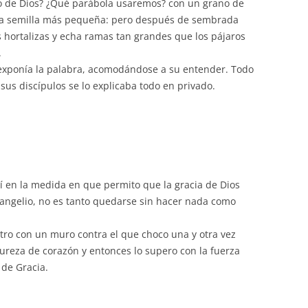
 de Dios? ¿Qué parábola usaremos? con un grano de
volumen.
s la semilla más pequeña: pero después de sembrada
 hortalizas y echa ramas tan grandes que los pájaros
.
exponía la palabra, acomodándose a su entender. Todo
sus discípulos se lo explicaba todo en privado.
mí en la medida en que permito que la gracia de Dios
vangelio, no es tanto quedarse sin hacer nada como
ro con un muro contra el que choco una y otra vez
ureza de corazón y entonces lo supero con la fuerza
 de Gracia.