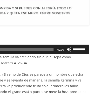
Utiliza
00:00
las
a semilla va creciendo sin que él sepa cómo
teclas
n Marcos 4, 26-34
de
flecha
o: «El reino de Dios se parece a un hombre que echa
arriba/abajo
che y se levanta de mañana; la semilla germina y va
para
erra va produciendo fruto sola: primero los tallos,
aumentar
ando el grano está a punto, se mete la hoz, porque ha
o
disminuir
el