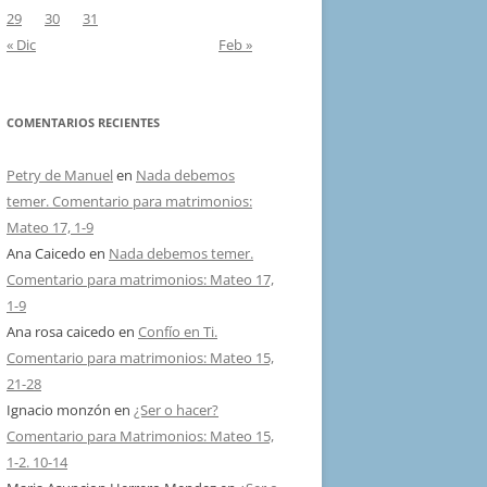
29
30
31
« Dic
Feb »
COMENTARIOS RECIENTES
Petry de Manuel
en
Nada debemos
temer. Comentario para matrimonios:
Mateo 17, 1-9
Ana Caicedo
en
Nada debemos temer.
Comentario para matrimonios: Mateo 17,
1-9
Ana rosa caicedo
en
Confío en Ti.
Comentario para matrimonios: Mateo 15,
21-28
Ignacio monzón
en
¿Ser o hacer?
Comentario para Matrimonios: Mateo 15,
1-2. 10-14