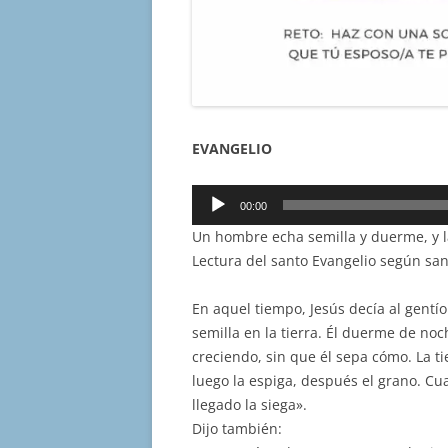
EVANGELIO
Reproductor
00:00
de
Un hombre echa semilla y duerme, y l
audio
Lectura del santo Evangelio según sa
En aquel tiempo, Jesús decía al gentí
semilla en la tierra. Él duerme de no
creciendo, sin que él sepa cómo. La ti
luego la espiga, después el grano. Cu
llegado la siega».
Dijo también: