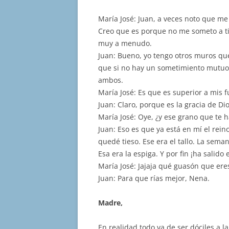
María José: Juan, a veces noto que m
Creo que es porque no me someto a ti
muy a menudo.
Juan: Bueno, yo tengo otros muros que
que si no hay un sometimiento mutuo
ambos.
María José: Es que es superior a mis f
Juan: Claro, porque es la gracia de Di
María José: Oye, ¿y ese grano que te h
Juan: Eso es que ya está en mí el rei
quedé tieso. Ese era el tallo. La sema
Esa era la espiga. Y por fin ¡ha salido 
María José: Jajaja qué guasón que ere
Juan: Para que rías mejor, Nena.
Madre,
En realidad todo va de ser dóciles a l