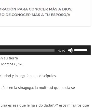
Utiliza
00:00
las
n su tierra
teclas
 Marcos 6, 1-6
de
flecha
 ciudad y lo seguían sus discípulos.
arriba/abajo
para
ñar en la sinagoga; la multitud que lo oía se
aumentar
o
disminuir
uría es esa que le ha sido dada? ¿Y esos milagros que
el