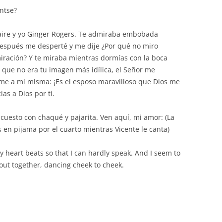
ntse?
aire y yo Ginger Rogers. Te admiraba embobada
espués me desperté y me dije ¿Por qué no miro
ración? Y te miraba mientras dormías con la boca
 que no era tu imagen más idílica, el Señor me
rme a mí misma: ¡Es el esposo maravilloso que Dios me
s a Dios por ti.
acuesto con chaqué y pajarita. Ven aquí, mi amor: (La
 en pijama por el cuarto mientras Vicente le canta)
y heart beats so that I can hardly speak. And I seem to
out together, dancing cheek to cheek.