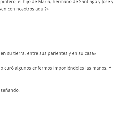
pintero, el hijo de María, hermano de Santiago y José y
volumen.
ven con nosotros aquí?»
n su tierra, entre sus parientes y en su casa»
olo curó algunos enfermos imponiéndoles las manos. Y
enseñando.