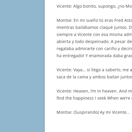
Vicente: Algo bonito, supongo, ¿no Mo
Montse: En mi sueño tú eras Fred Ast
mientras bailábamos claqué juntos. D
siempre a Vicente con esa misma admi
abierta y todo despeinado. A pesar de
regalaba admirarte con cariño y deci
ha entregado! Y enamorada daba gracia
Vicente: Vaya… si llego a saberlo, me 
saca de la cama y ambos bailan juntos
Vicente: Heaven, I’m in heaven. And m
find the happiness I seek When we’re 
Montse: (Suspirando) Ay mi Vicente…