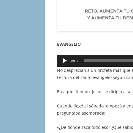
EVANGELIO
Reproductor
00:00
de
No desprecian a un profeta más que e
audio
Lectura del santo evangelio según san
En aquel tiempo, Jesús se dirigió a su
Cuando llegó el sábado, empezó a ense
preguntaba asombrada:
«¿De dónde saca todo eso? ¿Qué sabid