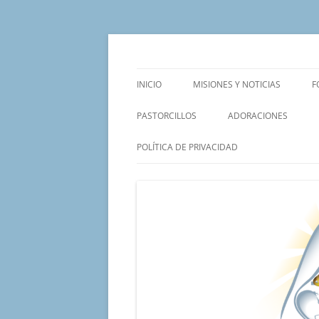
Saltar
al
contenido
Un proyecto misionero de María para el Mat
Proyecto Amor Con
INICIO
MISIONES Y NOTICIAS
F
PASTORCILLOS
ADORACIONES
POLÍTICA DE PRIVACIDAD