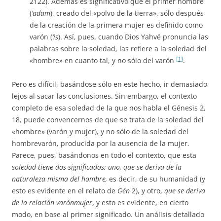
2122). Además es significativo que el primer hombre
(
‘adam
), creado del «polvo de la tierra», sólo después
de la creación de la primera mujer es definido como
varón (
‘is
). Así, pues, cuando Dios Yahvé pronuncia las
palabras sobre la soledad, las refiere a la soledad del
[1]
«hombre» en cuanto tal, y no sólo del varón
.
Pero es difícil, basándose sólo en este hecho, ir demasiado
lejos al sacar las conclusiones. Sin embargo, el contexto
completo de esa soledad de la que nos habla el Génesis 2,
18, puede convencernos de que se trata de la soledad del
«hombre» (varón y mujer), y no sólo de la soledad del
hombrevarón, producida por la ausencia de la mujer.
Parece, pues, basándonos en todo el contexto, que esta
soledad tiene dos significados: uno, que se deriva de la
naturaleza misma del hombre,
es decir, de su humanidad (y
esto es evidente en el relato de
Gén
2), y otro,
que se deriva
de la relación varónmujer
, y esto es evidente, en cierto
modo, en base al primer significado. Un análisis detallado