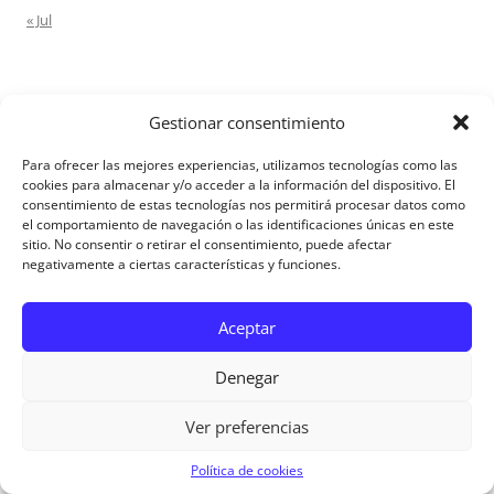
« Jul
COMENTARIOS RECIENTES
Gestionar consentimiento
Petry de Manuel
en
Nada debemos temer. Comentario para
Para ofrecer las mejores experiencias, utilizamos tecnologías como las
matrimonios: Mateo 17, 1-9
cookies para almacenar y/o acceder a la información del dispositivo. El
consentimiento de estas tecnologías nos permitirá procesar datos como
Ana Caicedo
en
Nada debemos temer. Comentario para
el comportamiento de navegación o las identificaciones únicas en este
matrimonios: Mateo 17, 1-9
sitio. No consentir o retirar el consentimiento, puede afectar
Ana rosa caicedo
en
Confío en Ti. Comentario para matrimonios:
negativamente a ciertas características y funciones.
Mateo 15, 21-28
Ignacio monzón
en
¿Ser o hacer? Comentario para Matrimonios:
Aceptar
Mateo 15, 1-2. 10-14
Maria Asuncion Herrero Mendez
en
¿Ser o hacer? Comentario para
Denegar
Matrimonios: Mateo 15, 1-2. 10-14
Ver preferencias
Aviso Legal
Política de cookies