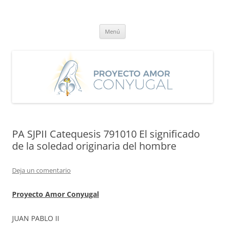
Saltar
al
Proyecto Amor Conyugal
contenido
Un proyecto misionero de María para el Matrimonio y la Familia.
Menú
PA SJPII Catequesis 791010 El significado
de la soledad originaria del hombre
Deja un comentario
Proyecto Amor Conyugal
JUAN PABLO II