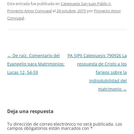
Esta entrada fue publicada en
Catequesis San Juan Pablo II
,
Proyecto Amor Conyugal
el
24 octubre, 2015
por
Proyecto Amor
Conyugal
.
Navegación
←
De raíz. Comentario del
PA SJPII Catequesis 790926 La
de
Evangelio para Matrimonios:
respuesta de Cristo a los
entradas
Lucas 12, 54-59
farieos sobre la
indisolubilidad del
matrimonio
→
Deja una respuesta
Tu dirección de correo electrónico no será publicada.
Los
campos obligatorios están marcados con
*