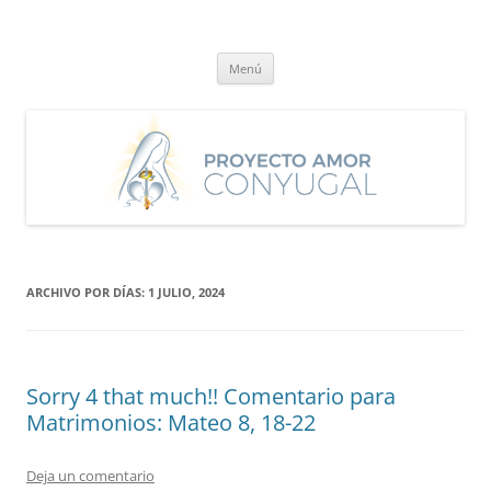
Saltar
al
Proyecto Amor Conyugal
contenido
Un proyecto misionero de María para el Matrimonio y la Familia.
Menú
ARCHIVO POR DÍAS:
1 JULIO, 2024
Sorry 4 that much!! Comentario para
Matrimonios: Mateo 8, 18-22
Deja un comentario