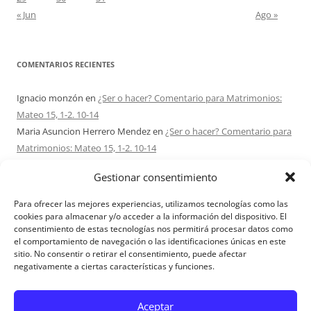
« Jun
Ago »
COMENTARIOS RECIENTES
Ignacio monzón
en
¿Ser o hacer? Comentario para Matrimonios:
Mateo 15, 1-2. 10-14
Maria Asuncion Herrero Mendez
en
¿Ser o hacer? Comentario para
Matrimonios: Mateo 15, 1-2. 10-14
Sandra Karina Solomita
en
RETIRO MATRIMONIOS BUENOS AIRES
Gestionar consentimiento
7 – 9 AGOSTO 2026
Ezio Vendrame
en
Acudid siempre al Señor. Comentario para
Para ofrecer las mejores experiencias, utilizamos tecnologías como las
Matrimonios: san Mateo 14, 22-36
cookies para almacenar y/o acceder a la información del dispositivo. El
consentimiento de estas tecnologías nos permitirá procesar datos como
Sofi
en
Acerca de Proyecto Amor Conyugal
el comportamiento de navegación o las identificaciones únicas en este
sitio. No consentir o retirar el consentimiento, puede afectar
negativamente a ciertas características y funciones.
Aviso Legal
Aceptar