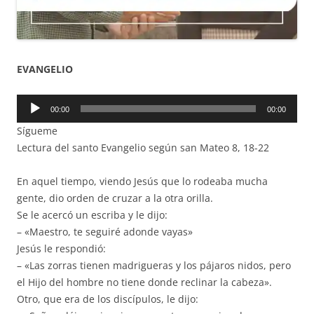
EVANGELIO
Reproductor
00:00
00:00
de
Sígueme
audio
Lectura del santo Evangelio según san Mateo 8, 18-22
En aquel tiempo, viendo Jesús que lo rodeaba mucha
gente, dio orden de cruzar a la otra orilla.
Se le acercó un escriba y le dijo:
– «Maestro, te seguiré adonde vayas»
Jesús le respondió:
– «Las zorras tienen madrigueras y los pájaros nidos, pero
el Hijo del hombre no tiene donde reclinar la cabeza».
Otro, que era de los discípulos, le dijo: