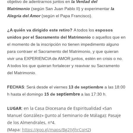
objetivo de adentrarnos juntos en
la Verdad del
Matrimonio
(según San Juan Pablo II) y experimentar
la
Alegría del Amor
(según el Papa Francisco).
¿A quién va dirigido este retiro?
A todos los
esposos
unidos por el Sacramento del Matrimonio
o aquellos que en
el momento de la inscripción no tienen impedimento alguno
para contraer el Sacramento del Matrimonio, y que quieran
vivir una EXPERIENCIA de AMOR juntos, estén en crisis o no.
A todos los que quieran fortalecer y reavivar su Sacramento
del Matrimonio.
FECHAS
: Será desde el viernes
13 de septiembre
a las 18:00
septiembre
h hasta el domingo
15 de
a las 17:30 h.
LUGAR
: en la Casa Diocesana de Espiritualidad «San
Manuel González» (Junto al Seminario de Málaga): Pasaje
de los Almendrales, nº4.
(Mapa:
https://goo.gl/maps/Bg2JVJhrCqH2
)