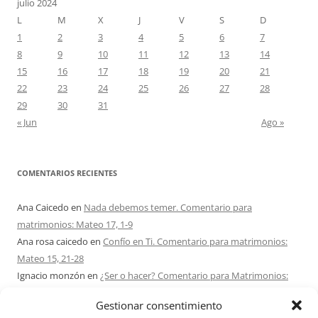
julio 2024
L
M
X
J
V
S
D
1
2
3
4
5
6
7
8
9
10
11
12
13
14
15
16
17
18
19
20
21
22
23
24
25
26
27
28
29
30
31
« Jun
Ago »
COMENTARIOS RECIENTES
Ana Caicedo
en
Nada debemos temer. Comentario para
matrimonios: Mateo 17, 1-9
Ana rosa caicedo
en
Confío en Ti. Comentario para matrimonios:
Mateo 15, 21-28
Ignacio monzón
en
¿Ser o hacer? Comentario para Matrimonios:
Mateo 15, 1-2. 10-14
Gestionar consentimiento
Maria Asuncion Herrero Mendez
en
¿Ser o hacer? Comentario para