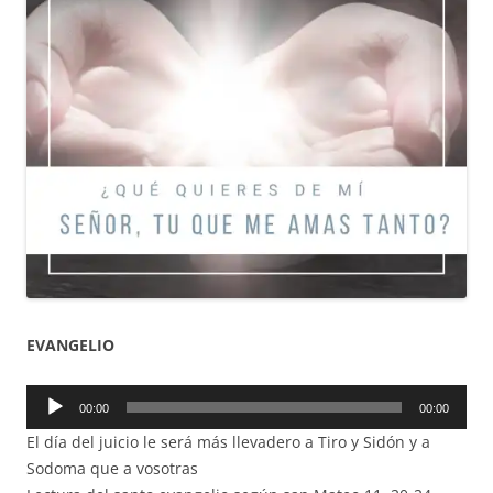
EVANGELIO
Reproductor
00:00
00:00
de
El día del juicio le será más llevadero a Tiro y Sidón y a
audio
Sodoma que a vosotras