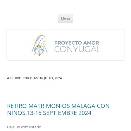
Saltar
al
Proyecto Amor Conyugal
contenido
Un proyecto misionero de María para el Matrimonio y la Familia.
Menú
ARCHIVO POR DÍAS:
16 JULIO, 2024
RETIRO MATRIMONIOS MÁLAGA CON
NIÑOS 13-15 SEPTIEMBRE 2024
Deja un comentario