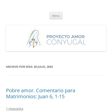
Saltar
al
Proyecto Amor Conyugal
contenido
Un proyecto misionero de María para el Matrimonio y la Familia.
Menú
ARCHIVO POR DÍAS:
28 JULIO, 2024
Pobre amor. Comentario para
Matrimonios: Juan 6, 1-15
1 respuesta