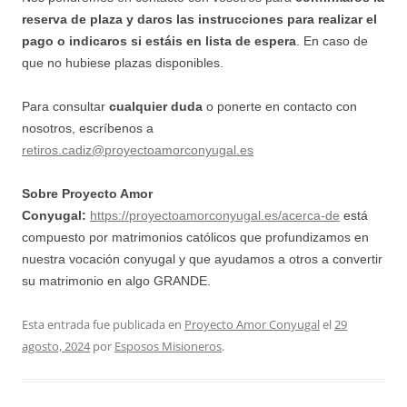
reserva de plaza y daros las instrucciones para realizar el
pago
o indicaros si estáis en lista de espera
. En caso de
que no hubiese plazas disponibles.
Para consultar
cualquier duda
o ponerte en contacto con
nosotros, escríbenos a
retiros.cadiz@proyectoamorconyugal.es
Sobre Proyecto Amor
Conyugal:
https://proyectoamorconyugal.es/acerca-de
está
compuesto por matrimonios católicos que profundizamos en
nuestra vocación conyugal y que ayudamos a otros a convertir
su matrimonio en algo GRANDE.
Esta entrada fue publicada en
Proyecto Amor Conyugal
el
29
agosto, 2024
por
Esposos Misioneros
.