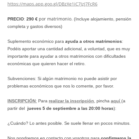
https://maps.app.goo.gl/DBzXe1iC7JzJ7FcR6
€
por matrimonio.
PRECIO
:
290
(Incluye alojamiento, pensión
completa y gastos diversos)
Suplemento económico para
ayuda a otros matrimonios
:
Podéis aportar una cantidad adicional, a voluntad, que es muy
importante para ayudar a
otros matrimonios con dificultades
económicas que quieren hacer el retiro.
Subvenciones: Si algún matrimonio no puede asistir por
problemas económicos que nos lo comente, por favor.
INSCRIPCIÓN
:
Para
realizar la inscripción
, pincha
aquí
(a
partir del
jueves 5 de septiembre a las 20:00 horas
):
¿Cuándo? Lo antes posible. Se suele llenar en pocos minutos.
Nos pondremos en contacto con vosotros para
confirmaros la