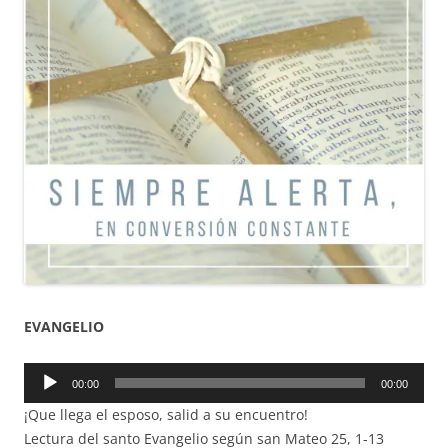
EVANGELIO
Reproductor
00:00
00:00
de
¡Que llega el esposo, salid a su encuentro!
audio
Lectura del santo Evangelio según san Mateo 25, 1-13