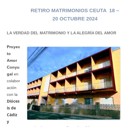
RETIRO MATRIMONIOS CEUTA 18 –
20 OCTUBRE 2024
LA VERDAD DEL MATRIMONIO Y LA ALEGRÍA DEL AMOR
Proyec
to
Amor
Conyu
gal
en
colabor
ación
con la
Dióces
is de
Cádiz
y