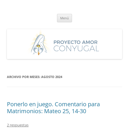
Saltar
al
Proyecto Amor Conyugal
contenido
Un proyecto misionero de María para el Matrimonio y la Familia.
Menú
ARCHIVO POR MESES:
AGOSTO 2024
Ponerlo en juego. Comentario para
Matrimonios: Mateo 25, 14-30
2 respuestas