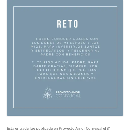
Esta entrada fue publicada en
Proyecto Amor Conyugal
el
31