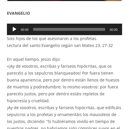
EVANGELIO
Reproductor
00:00
00:00
de
Sois hijos de los que asesinaron a los profetas.
audio
Lectura del santo Evangelio según san Mateo 23, 27-32
En aquel tiempo, Jesús dijo:
«¡Ay de vosotros, escribas y fariseos hipócritas, que os
parecéis a los sepulcros blanqueados! Por fuera tienen
buena apariencia, pero por dentro están llenos de huesos
de muertos y podredumbre; lo mismo vosotros: por fuera
parecéis justos, pero por dentro estáis repletos de
hipocresía y crueldad.
¡Ay de vosotros, escribas y fariseos hipócritas, que edificáis
sepulcros a los profetas y ornamentáis los mausoleos de
los justos, diciendo: “Si hubiéramos vivido en tiempo de
nuestros padres, no habríamos sido cómplices suyos en el