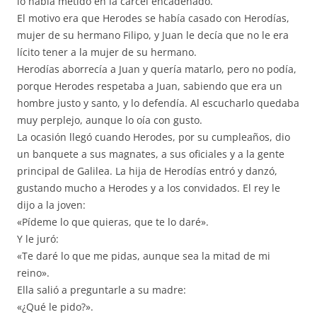
lo había metido en la cárcel encadenado.
El motivo era que Herodes se había casado con Herodías,
mujer de su hermano Filipo, y Juan le decía que no le era
lícito tener a la mujer de su hermano.
Herodías aborrecía a Juan y quería matarlo, pero no podía,
porque Herodes respetaba a Juan, sabiendo que era un
hombre justo y santo, y lo defendía. Al escucharlo quedaba
muy perplejo, aunque lo oía con gusto.
La ocasión llegó cuando Herodes, por su cumpleaños, dio
un banquete a sus magnates, a sus oficiales y a la gente
principal de Galilea. La hija de Herodías entró y danzó,
gustando mucho a Herodes y a los convidados. El rey le
dijo a la joven:
«Pídeme lo que quieras, que te lo daré».
Y le juró:
«Te daré lo que me pidas, aunque sea la mitad de mi
reino».
Ella salió a preguntarle a su madre:
«¿Qué le pido?».