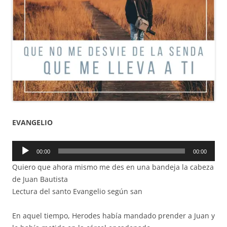
EVANGELIO
Reproductor
00:00
00:00
de
Quiero que ahora mismo me des en una bandeja la cabeza
audio
de Juan Bautista
Lectura del santo Evangelio según san
En aquel tiempo, Herodes había mandado prender a Juan y