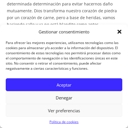
determinada determinación para evitar hacernos daño
mutuamente. Dios transforma nuestro corazón de piedra
por un corazón de carne, pero a base de heridas, vamos
haciendo callo y ya no está blandito como antes.
Ángel: Nos jugamos mucho, Ana. Nuestra vocación, el
Gestionar consentimiento
ejemplo para nuestros hijos, la vida eterna… Tenemos que
Para ofrecer las mejores experiencias, utilizamos tecnologías como las
poner más empeño.
cookies para almacenar y/o acceder a la información del dispositivo. El
Ana: Tenemos que vivir más en lo profundo, más cerca de
consentimiento de estas tecnologías nos permitirá procesar datos como
el comportamiento de navegación o las identificaciones únicas en este
Dios, crear más ambiente de Dios entre nosotros. Sólo Dios
sitio. No consentir o retirar el consentimiento, puede afectar
puede protegernos y hacer nuevas todas las cosas.
negativamente a ciertas características y funciones.
Ángel: Me parece bien. Te amo y quiero amarte más.
Aceptar
Ana: Te amo y quiero amarte más.
Denegar
Madre,
Ver preferencias
Las cosas de Dios son hermosas. A veces hemos
descubierto caminos erróneos porque no eran hermosos.
Política de cookies
Las cosas de Dios tienen que ser hermosas en los más