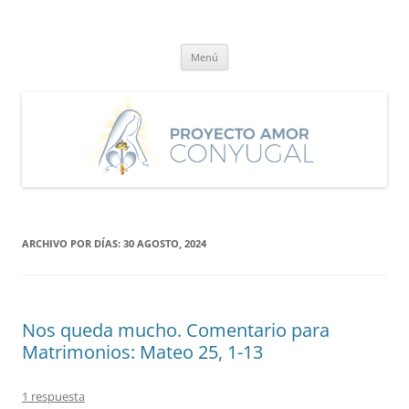
Saltar
al
Proyecto Amor Conyugal
contenido
Un proyecto misionero de María para el Matrimonio y la Familia.
Menú
ARCHIVO POR DÍAS:
30 AGOSTO, 2024
Nos queda mucho. Comentario para
Matrimonios: Mateo 25, 1-13
1 respuesta