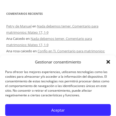
COMENTARIOS RECIENTES
Petry de Manuel
en
Nada debemos temer. Comentario para
matrimonios: Mateo 17, 1-9
Ana Caicedo
en
Nada debemos temer. Comentario para
matrimonios: Mateo 17, 1-9
Ana rosa caicedo
en
Confío en Ti. Comentario para matrimonios:
Mateo 15, 21-28
Gestionar consentimiento
Ignacio monzón
en
¿Ser o hacer? Comentario para Matrimonios:
Mateo 15, 1-2. 10-14
Para ofrecer las mejores experiencias, utilizamos tecnologías como las
Maria Asuncion Herrero Mendez
en
¿Ser o hacer? Comentario para
cookies para almacenar y/o acceder a la información del dispositivo. El
consentimiento de estas tecnologías nos permitirá procesar datos como
Matrimonios: Mateo 15, 1-2. 10-14
el comportamiento de navegación o las identificaciones únicas en este
sitio. No consentir o retirar el consentimiento, puede afectar
negativamente a ciertas características y funciones.
Aviso Legal
Aceptar