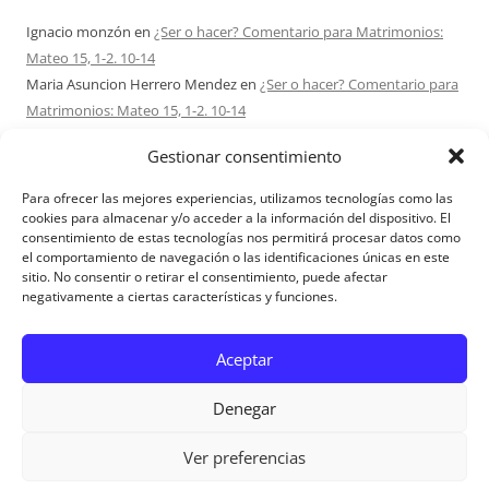
Ignacio monzón
en
¿Ser o hacer? Comentario para Matrimonios:
Mateo 15, 1-2. 10-14
Maria Asuncion Herrero Mendez
en
¿Ser o hacer? Comentario para
Matrimonios: Mateo 15, 1-2. 10-14
Sandra Karina Solomita
en
RETIRO MATRIMONIOS BUENOS AIRES
Gestionar consentimiento
7 – 9 AGOSTO 2026
Ezio Vendrame
en
Acudid siempre al Señor. Comentario para
Para ofrecer las mejores experiencias, utilizamos tecnologías como las
Matrimonios: san Mateo 14, 22-36
cookies para almacenar y/o acceder a la información del dispositivo. El
consentimiento de estas tecnologías nos permitirá procesar datos como
Sofi
en
Acerca de Proyecto Amor Conyugal
el comportamiento de navegación o las identificaciones únicas en este
sitio. No consentir o retirar el consentimiento, puede afectar
negativamente a ciertas características y funciones.
Aviso Legal
Aceptar
Denegar
Ver preferencias