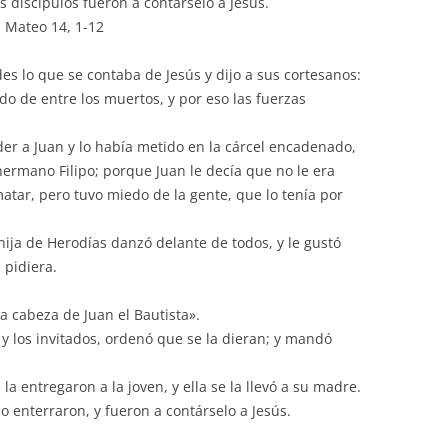
 discípulos fueron a contárselo a Jesús.
teclas
n Mateo 14, 1-12
de
flecha
es lo que se contaba de Jesús y dijo a sus cortesanos:
arriba/abajo
do de entre los muertos, y por eso las fuerzas
para
aumentar
r a Juan y lo había metido en la cárcel encadenado,
o
ermano Filipo; porque Juan le decía que no le era
disminuir
 matar, pero tuvo miedo de la gente, que lo tenía por
el
volumen.
hija de Herodías danzó delante de todos, y le gustó
 pidiera.
 cabeza de Juan el Bautista».
o y los invitados, ordenó que se la dieran; y mandó
a entregaron a la joven, y ella se la llevó a su madre.
lo enterraron, y fueron a contárselo a Jesús.