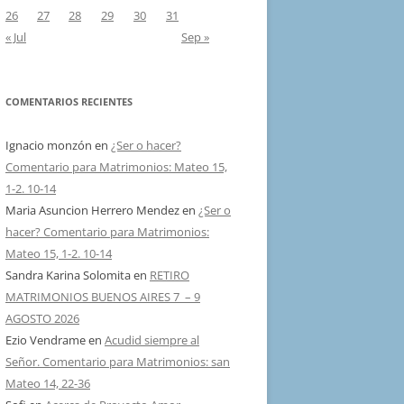
26
27
28
29
30
31
« Jul
Sep »
COMENTARIOS RECIENTES
Ignacio monzón
en
¿Ser o hacer?
Comentario para Matrimonios: Mateo 15,
1-2. 10-14
Maria Asuncion Herrero Mendez
en
¿Ser o
hacer? Comentario para Matrimonios:
Mateo 15, 1-2. 10-14
Sandra Karina Solomita
en
RETIRO
MATRIMONIOS BUENOS AIRES 7 – 9
AGOSTO 2026
Ezio Vendrame
en
Acudid siempre al
Señor. Comentario para Matrimonios: san
Mateo 14, 22-36