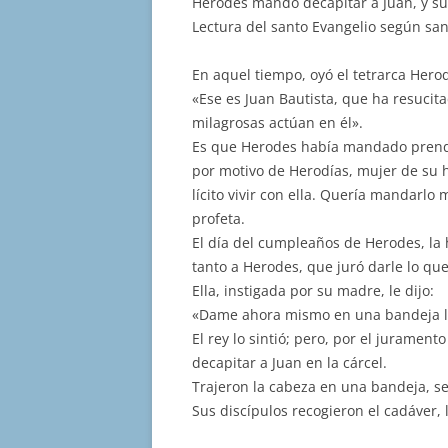
Herodes mandó decapitar a Juan, y sus
audio
Lectura del santo Evangelio según sa
En aquel tiempo, oyó el tetrarca Herod
«Ese es Juan Bautista, que ha resucita
milagrosas actúan en él».
Es que Herodes había mandado prende
por motivo de Herodías, mujer de su h
lícito vivir con ella. Quería mandarlo
profeta.
El día del cumpleaños de Herodes, la 
tanto a Herodes, que juró darle lo que
Ella, instigada por su madre, le dijo:
«Dame ahora mismo en una bandeja la
El rey lo sintió; pero, por el jurament
decapitar a Juan en la cárcel.
Trajeron la cabeza en una bandeja, se l
Sus discípulos recogieron el cadáver, 