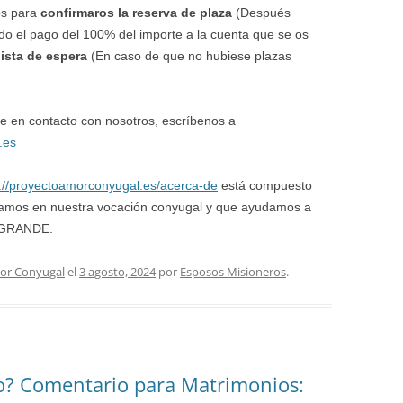
os para
confirmaros la reserva de plaza
(Después
ando el pago del 100% del importe a la cuenta que se os
lista de espera
(En caso de que no hubiese plazas
e en contacto con nosotros, escríbenos a
.es
s://proyectoamorconyugal.es/acerca-de
está compuesto
izamos en nuestra vocación conyugal y que ayudamos a
o GRANDE.
or Conyugal
el
3 agosto, 2024
por
Esposos Misioneros
.
o? Comentario para Matrimonios: