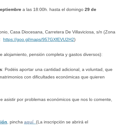
septiembre
a las 18:00h. hasta el domingo
29 de
onio, Casa Diocesana, Carretera De Villaviciosa, s/n (Zona
a:
https://goo.gl/maps/957GXfEVU2H2
)
e alojamiento, pensión completa y gastos diversos):
as
: Podéis aportar una cantidad adicional, a voluntad, que
matrimonios con dificultades económicas que quieren
de asistir por problemas económicos que nos lo comente,
ción
,
pincha
aquí
(La inscripción se abrirá el