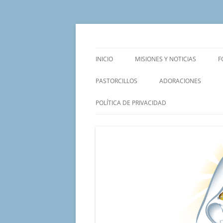
Saltar
al
contenido
Un proyecto misionero de María para el Mat
Proyecto Amor Con
INICIO
MISIONES Y NOTICIAS
F
PASTORCILLOS
ADORACIONES
POLÍTICA DE PRIVACIDAD