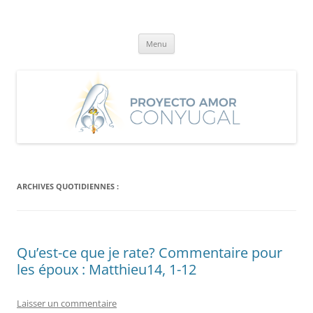
Aller
au
Proyecto Amor Conyugal
contenu
Un proyecto misionero de María para el Matrimonio y la Familia.
Menu
ARCHIVES QUOTIDIENNES :
Qu’est-ce que je rate? Commentaire pour
les époux : Matthieu14, 1-12
Laisser un commentaire