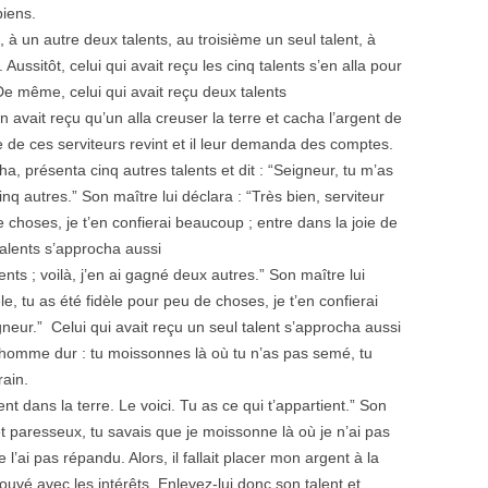
biens.
, à un autre deux talents, au troisième un seul talent, à
 Aussitôt, celui qui avait reçu les cinq talents s’en alla pour
 De même, celui qui avait reçu deux talents
 avait reçu qu’un alla creuser la terre et cacha l’argent de
de ces serviteurs revint et il leur demanda des comptes.
ha, présenta cinq autres talents et dit : “Seigneur, tu m’as
cinq autres.” Son maître lui déclara : “Très bien, serviteur
e choses, je t’en confierai beaucoup ; entre dans la joie de
talents s’approcha aussi
lents ; voilà, j’en ai gagné deux autres.” Son maître lui
èle, tu as été fidèle pour peu de choses, je t’en confierai
neur.” Celui qui avait reçu un seul talent s’approcha aussi
un homme dur : tu moissonnes là où tu n’as pas semé, tu
rain.
lent dans la terre. Le voici. Tu as ce qui t’appartient.” Son
et paresseux, tu savais que je moissonne là où je n’ai pas
l’ai pas répandu. Alors, il fallait placer mon argent à la
rouvé avec les intérêts. Enlevez-lui donc son talent et