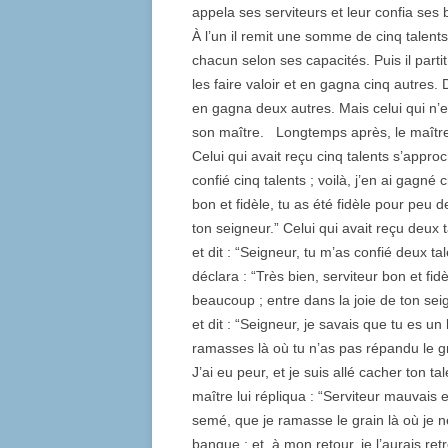
appela ses serviteurs et leur confia ses 
À l’un il remit une somme de cinq talents
chacun selon ses capacités. Puis il partit.
les faire valoir et en gagna cinq autres.
en gagna deux autres. Mais celui qui n’en
son maître. Longtemps après, le maître 
Celui qui avait reçu cinq talents s’approc
confié cinq talents ; voilà, j’en ai gagné 
bon et fidèle, tu as été fidèle pour peu d
ton seigneur.” Celui qui avait reçu deux 
et dit : “Seigneur, tu m’as confié deux ta
déclara : “Très bien, serviteur bon et fid
beaucoup ; entre dans la joie de ton seig
et dit : “Seigneur, je savais que tu es 
ramasses là où tu n’as pas répandu le g
J’ai eu peur, et je suis allé cacher ton ta
maître lui répliqua : “Serviteur mauvais 
semé, que je ramasse le grain là où je ne 
banque ; et, à mon retour, je l’aurais ret