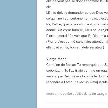
elle ne veut pas se donner comme le Chr
elle.
Lili : tu dois te demander ce que Dieu veu
ce qu’Il ne veut certainement pas, c’es
toi, Pierre, que ta vocation est un appel d
donné. Un cœur humilié, Dieu ne le rejet
Pierre : merci ! Je vois que là, Dieu m’a 
(Pierre s’est donné sans faire attention
elle… et en lui, bon et fidèle serviteur)
Vierge Marie,
Combien de fois as-Tu remarqué que Sain
cependant, Tu l’as traité comme un égal,
savais que Dieu lui avait confié le don de
répondre à l’Amour avec un A majuscule 
Cette entrée a été publiée dans
Sin categor