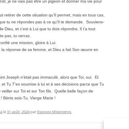
ist, je ne vais pas être un pigeon et donner ma vie pour
t retirer de cette situation qu’Il permet, mais en tous cas,
t que tu ne répondes pas à ce qu’Il te demande. Souviens-
e Dieu, et c’est à Lui que tu dois répondre, Il t’a tout
te pas, tu verras.
confié une mission, gloire à Lui.
 à la réponse de sa femme, et Dieu a fait Son œuvre en
t Joseph n’était pas immaculé, alors que Toi, oui. Et
 et Tu T’es soumise à lui et à ses décisions parce que Tu
 veiller sur Toi et sur Ton fils. Quelle belle façon de
! Bénis sois-Tu, Vierge Marie !
ía
le
31 août, 2024
par
Esposos Misioneros
.