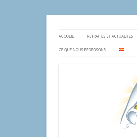
Aller
au
contenu
Un proyecto misionero de María para el Mat
Proyecto Amor Con
ACCUEIL
RETRAITES ET ACTUALITÉS
CE QUE NOUS PROPOSONS