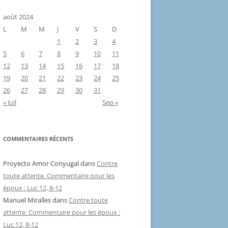
août 2024
L
M
M
J
V
S
D
1
2
3
4
5
6
7
8
9
10
11
12
13
14
15
16
17
18
19
20
21
22
23
24
25
26
27
28
29
30
31
« Juil
Sep »
COMMENTAIRES RÉCENTS
Proyecto Amor Conyugal
dans
Contre
toute attente. Commentaire pour les
époux : Luc 12, 8-12
Manuel Miralles
dans
Contre toute
attente. Commentaire pour les époux :
Luc 12, 8-12