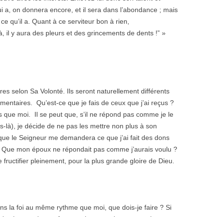
ui a, on donnera encore, et il sera dans l’abondance ; mais
ce qu’il a. Quant à ce serviteur bon à rien,
là, il y aura des pleurs et des grincements de dents !” »
res selon Sa Volonté. Ils seront naturellement différents
entaires. Qu’est-ce que je fais de ceux que j’ai reçus ?
 que moi. Il se peut que, s’il ne répond pas comme je le
s-là), je décide de ne pas les mettre non plus à son
sque le Seigneur me demandera ce que j’ai fait des dons
 ? Que mon époux ne répondait pas comme j’aurais voulu ?
e fructifier pleinement, pour la plus grande gloire de Dieu.
ns la foi au même rythme que moi, que dois-je faire ? Si