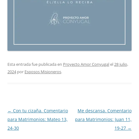
Esta entrada fue publicada en
Proyecto Amor Conyugal
el
28 julio,
2024
por
Esposos Misioneros
.
Navegación
←
Con tu cizaña. Comentario
Me descansa. Comentario
de
para Matrimonios: Mateo 13,
para Matrimonios: Juan 11,
entradas
24-30
19-27
→