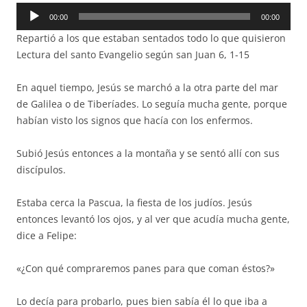
Reproductor
00:00
00:00
de
Repartió a los que estaban sentados todo lo que quisieron
audio
Lectura del santo Evangelio según san Juan 6, 1-15
En aquel tiempo, Jesús se marchó a la otra parte del mar
de Galilea o de Tiberíades. Lo seguía mucha gente, porque
habían visto los signos que hacía con los enfermos.
Subió Jesús entonces a la montaña y se sentó allí con sus
discípulos.
Estaba cerca la Pascua, la fiesta de los judíos. Jesús
entonces levantó los ojos, y al ver que acudía mucha gente,
dice a Felipe:
«¿Con qué compraremos panes para que coman éstos?»
Lo decía para probarlo, pues bien sabía él lo que iba a