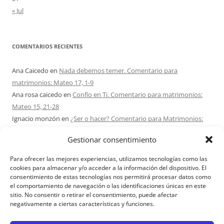
« Jul
COMENTARIOS RECIENTES
Ana Caicedo
en
Nada debemos temer. Comentario para
matrimonios: Mateo 17, 1-9
Ana rosa caicedo
en
Confío en Ti. Comentario para matrimonios:
Mateo 15, 21-28
Ignacio monzón
en
¿Ser o hacer? Comentario para Matrimonios:
Mateo 15, 1-2. 10-14
Gestionar consentimiento
Maria Asuncion Herrero Mendez
en
¿Ser o hacer? Comentario para
Matrimonios: Mateo 15, 1-2. 10-14
Para ofrecer las mejores experiencias, utilizamos tecnologías como las
Sandra Karina Solomita
en
RETIRO MATRIMONIOS BUENOS AIRES
cookies para almacenar y/o acceder a la información del dispositivo. El
consentimiento de estas tecnologías nos permitirá procesar datos como
7 – 9 AGOSTO 2026
el comportamiento de navegación o las identificaciones únicas en este
sitio. No consentir o retirar el consentimiento, puede afectar
negativamente a ciertas características y funciones.
Aviso Legal