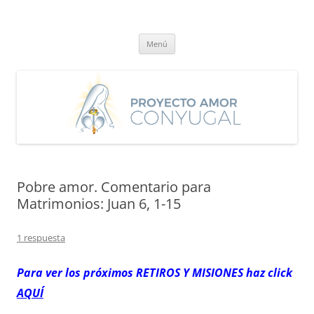
Saltar
al
Proyecto Amor Conyugal
contenido
Un proyecto misionero de María para el Matrimonio y la Familia.
Menú
Pobre amor. Comentario para
Matrimonios: Juan 6, 1-15
1 respuesta
Para ver los próximos RETIROS
Y MISIONES haz click
AQUÍ