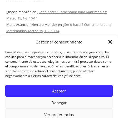
Ignacio monzón
en
¿Ser o hacer? Comentario para Matrimonios:
Mateo 15, 1-2. 10-14
Maria Asuncion Herrero Mendez
en
¿Ser o hacer? Comentario para
Matrimonios: Mateo 15, 1-2. 10-14
Sandra Karina Solomita
en
RETIRO MATRIMONIOS BUENOS AIRES
Gestionar consentimiento
7 – 9 AGOSTO 2026
Ezio Vendrame
en
Acudid siempre al Señor. Comentario para
Para ofrecer las mejores experiencias, utilizamos tecnologías como las
Matrimonios: san Mateo 14, 22-36
cookies para almacenar y/o acceder a la información del dispositivo. El
consentimiento de estas tecnologías nos permitirá procesar datos como
Sofi
en
Acerca de Proyecto Amor Conyugal
el comportamiento de navegación o las identificaciones únicas en este
sitio. No consentir o retirar el consentimiento, puede afectar
negativamente a ciertas características y funciones.
Aviso Legal
Aceptar
Denegar
Ver preferencias