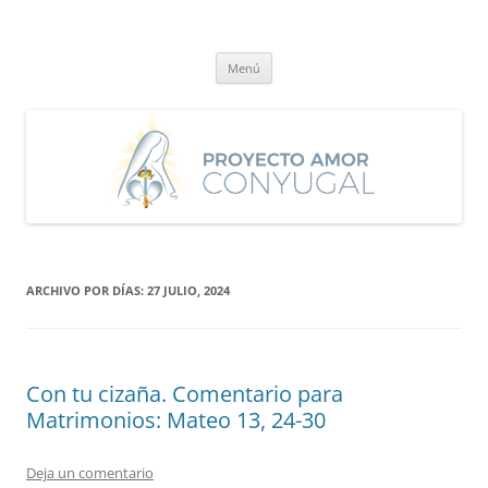
Saltar
al
Proyecto Amor Conyugal
contenido
Un proyecto misionero de María para el Matrimonio y la Familia.
Menú
ARCHIVO POR DÍAS:
27 JULIO, 2024
Con tu cizaña. Comentario para
Matrimonios: Mateo 13, 24-30
Deja un comentario