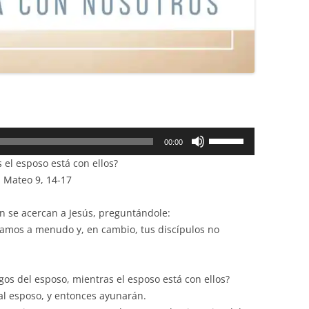
Utiliza
00:00
las
el esposo está con ellos?
teclas
n Mateo 9, 14-17
de
flecha
an se acercan a Jesús, preguntándole:
arriba/abajo
namos a menudo y, en cambio, tus discípulos no
para
aumentar
o
os del esposo, mientras el esposo está con ellos?
disminuir
al esposo, y entonces ayunarán.
el