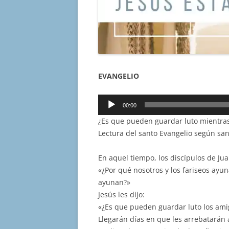
EVANGELIO
Reproductor
00:00
de
¿Es que pueden guardar luto mientras 
audio
Lectura del santo Evangelio según sa
En aquel tiempo, los discípulos de Ju
«¿Por qué nosotros y los fariseos ayu
ayunan?»
Jesús les dijo:
«¿Es que pueden guardar luto los amig
Llegarán días en que les arrebatarán 