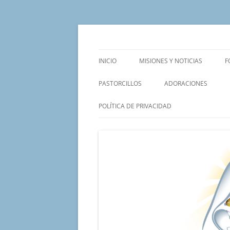
Saltar
al
contenido
Un proyecto misionero de María para el Mat
Proyecto Amor Con
INICIO
MISIONES Y NOTICIAS
F
PASTORCILLOS
ADORACIONES
POLÍTICA DE PRIVACIDAD