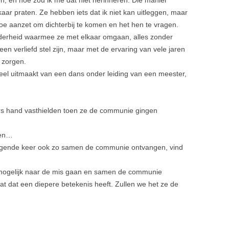
en, en hoe zou ik me dat niet herinneren. Die manier
ar praten. Ze hebben iets dat ik niet kan uitleggen, maar
rtoe aanzet om dichterbij te komen en het hen te vragen.
 tederheid waarmee ze met elkaar omgaan, alles zonder
en verliefd stel zijn, maar met de ervaring van vele jaren
 zorgen.
 deel uitmaakt van een dans onder leiding van een meester,
ars hand vasthielden toen ze de communie gingen
oen…
 volgende keer ook zo samen de communie ontvangen, vind
k mogelijk naar de mis gaan en samen de communie
at dat een diepere betekenis heeft. Zullen we het ze de