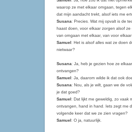
Samuel
: Ja, hoe zou ik dat niet opmerk
waarop ze met elkaar omgaan, tegen elka
dat mijn aandacht trekt, alsof iets me e
Susana
: Precies. Wat mij opvalt is de
haast doen, voor elkaar zorgen alsof ze e
van omgaan met elkaar, van voor elkaar
Samuel
: Het is alsof alles wat ze doen
nietwaar?
Susana
: Ja, heb je gezien hoe ze elka
ontvangen?
Samuel
: Ja, daarom wilde ik dat ook d
Susana
: Nou, als je wilt, gaan we de
je dat goed?
Samuel
: Dat lijkt me geweldig, zo vaa
ontvangen, hand in hand. Iets zegt me d
volgende keer dat we ze zien vragen?
Samuel
: O ja, natuurlijk.