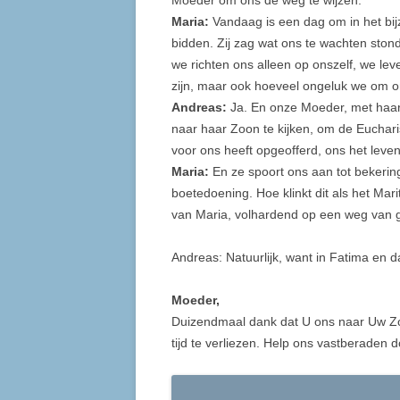
Moeder om ons de weg te wijzen.
Maria:
Vandaag is een dag om in het bi
bidden. Zij zag wat ons te wachten ston
we richten ons alleen op onszelf, we leve
zijn, maar ook hoeveel ongeluk we om 
Andreas:
Ja. En onze Moeder, met haar
naar haar Zoon te kijken, om de Eucharist
voor ons heeft opgeofferd, ons het leve
Maria:
En ze spoort ons aan tot bekerin
boetedoening. Hoe klinkt dit als het Mar
van Maria, volhardend op een weg van ge
Andreas: Natuurlijk, want in Fatima en 
Moeder,
Duizendmaal dank dat U ons naar Uw Zoon 
tijd te verliezen. Help ons vastberaden