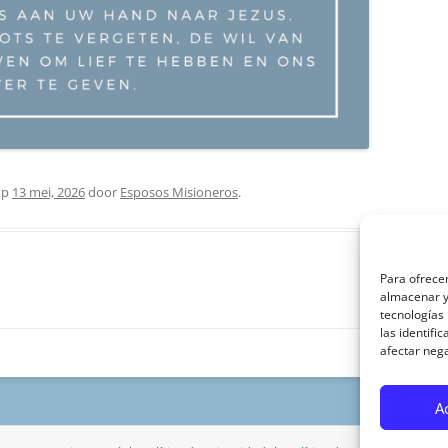
op
13 mei, 2026
door
Esposos Misioneros
.
Para ofrecer
almacenar y/
tecnologías
las identifi
afectar nega
A