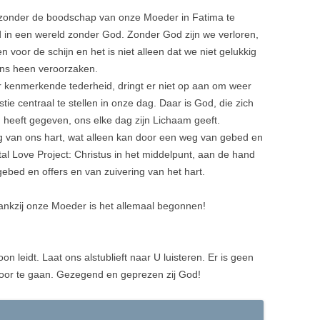
jzonder de boodschap van onze Moeder in Fatima te
d in een wereld zonder God. Zonder God zijn we verloren,
n voor de schijn en het is niet alleen dat we niet gelukkig
ons heen veroorzaken.
 kenmerkende tederheid, dringt er niet op aan om weer
ie centraal te stellen in onze dag. Daar is God, die zich
n heeft gegeven, ons elke dag zijn Lichaam geeft.
g van ons hart, wat alleen kan door een weg van gebed en
ital Love Project: Christus in het middelpunt, aan de hand
bed en offers en van zuivering van het hart.
dankzij onze Moeder is het allemaal begonnen!
leidt. Laat ons alstublieft naar U luisteren. Er is geen
 door te gaan. Gezegend en geprezen zij God!