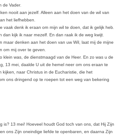
an de Vader.
nken nooit aan jezelf. Alleen aan het doen van de wil van
an het liefhebben.
hoe vaak denk ik eraan om mijn wil te doen, dat ik gelijk heb.
En dan kijk ik naar mezelf. En dan raak ik de weg kwijt.
leen maar denken aan het doen van uw Wil, laat mij de mijne
en om mij over te geven.
zo klein was, de dienstmaagd van de Heer. En zo was u de
, 13 mei, daalde U uit de hemel neer om ons eraan te
ijken, naar Christus in de Eucharistie, die het
 om ons dringend op te roepen tot een weg van bekering
g is? 13 mei! Hoeveel houdt God toch van ons, dat Hij Zijn
n ons Zijn oneindige liefde te openbaren, en daarna Zijn