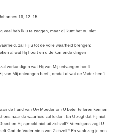
s Johannes 16,
12
–
15
 Nog veel heb Ik u te zeggen, maar gij kunt het nu niet
aarheid, zal Hij u tot de volle waarheid brengen;
spreken al wat Hij hoort en u de komende dingen
 u zal verkondigen wat Hij van Mij ontvangen heeft.
 Hij van Mij ontvangen heeft, omdat al wat de Vader heeft
r aan de hand van Uw Moeder om U beter te leren kennen.
 ons naar de waarheid zal leiden. En U zegt dat Hij niet
e Geest en Hij spreekt niet uit zichzelf? Vervolgens zegt U
Heeft God de Vader niets van Zichzelf? En vaak zeg je ons