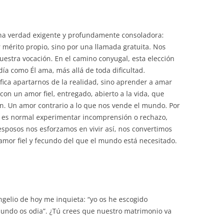
volumen.
una verdad exigente y profundamente consoladora:
mérito propio, sino por una llamada gratuita. Nos
nuestra vocación. En el camino conyugal, esta elección
ía como Él ama, más allá de toda dificultad.
ica apartarnos de la realidad, sino aprender a amar
on un amor fiel, entregado, abierto a la vida, que
. Un amor contrario a lo que nos vende el mundo. Por
, es normal experimentar incomprensión o rechazo,
esposos nos esforzamos en vivir así, nos convertimos
 amor fiel y fecundo del que el mundo está necesitado.
angelio de hoy me inquieta: “yo os he escogido
undo os odia”. ¿Tú crees que nuestro matrimonio va