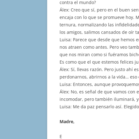
contra el mundo?
Álex: Creo que sí, pero en el buen se
encaja con lo que se promueve hoy. Mir
ternura, normalizando las infidelidad
los amigos, salimos cansados de oír t
Luisa: Parece que desde que hemos e
nos atraen como antes. Pero veo tamb
que nos miran como si fuéramos bicho
Es como que el que estemos felices ju
Álex: Sí, llevas razón. Pero justo ahí 
perdonarnos, abrirnos a la vida… eso 
Luisa: Entonces, aunque provoquemos
Álex: No, es señal de que vamos con e
incomodar, pero también iluminará, ya
Luisa: Me da paz pensarlo así. Elegid
Madre,
E