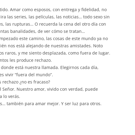
ntido. Amar como esposos, con entrega y fidelidad, no
a las series, las películas, las noticias… todo sexo sin
es, las rupturas… O recuerda la cena del otro día con
antas banalidades, de ver cómo se tratan…
mpezado este camino, las cosas de este mundo ya no
ién nos está alejando de nuestras amistades. Noto
s raros, y me siento desplazada, como fuera de lugar.
ntos les produce rechazo.
es donde está nuestra llamada. Elegirnos cada día,
es vivir “fuera del mundo”.
 rechazo ¿no es fracaso?
l Señor. Nuestro amor, vivido con verdad, puede
 lo verás.
os… también para amar mejor. Y ser luz para otros.