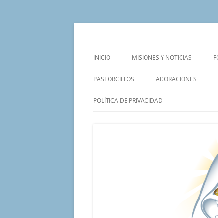
Saltar
al
contenido
Un proyecto misionero de María para el Mat
Proyecto Amor Con
INICIO
MISIONES Y NOTICIAS
F
PASTORCILLOS
ADORACIONES
POLÍTICA DE PRIVACIDAD