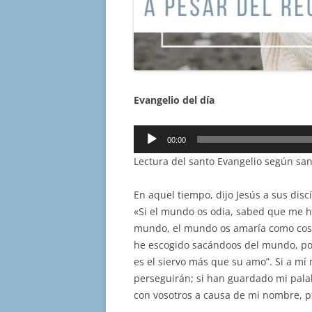
Evangelio del día
Reproductor
00:00
de
Lectura del santo Evangelio según san
audio
En aquel tiempo, dijo Jesús a sus disc
«Si el mundo os odia, sabed que me ha
mundo, el mundo os amaría como cosa
he escogido sacándoos del mundo, por
es el siervo más que su amo”. Si a mí
perseguirán; si han guardado mi pala
con vosotros a causa de mi nombre, 