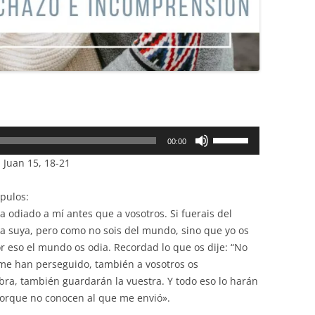
Utiliza
00:00
las
 Juan 15, 18-21
teclas
de
ípulos:
flecha
 odiado a mí antes que a vosotros. Si fuerais del
arriba/abajo
 suya, pero como no sois del mundo, sino que yo os
para
 eso el mundo os odia. Recordad lo que os dije: “No
aumentar
 me han perseguido, también a vosotros os
o
bra, también guardarán la vuestra. Y todo eso lo harán
disminuir
porque no conocen al que me envió».
el