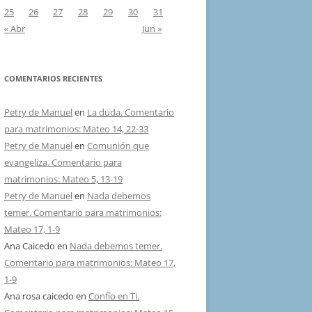
25
26
27
28
29
30
31
« Abr
Jun »
COMENTARIOS RECIENTES
Petry de Manuel
en
La duda. Comentario
para matrimonios: Mateo 14, 22-33
Petry de Manuel
en
Comunión que
evangeliza. Comentario para
matrimonios: Mateo 5, 13-19
Petry de Manuel
en
Nada debemos
temer. Comentario para matrimonios:
Mateo 17, 1-9
Ana Caicedo
en
Nada debemos temer.
Comentario para matrimonios: Mateo 17,
1-9
Ana rosa caicedo
en
Confío en Ti.