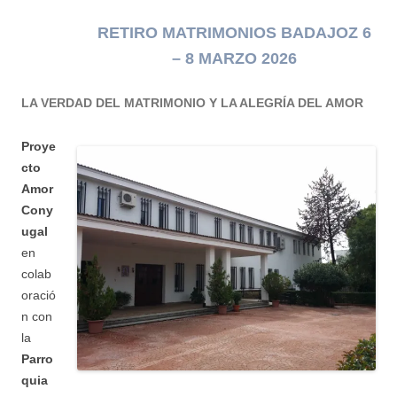
RETIRO MATRIMONIOS BADAJOZ 6
– 8 MARZO 2026
LA VERDAD DEL MATRIMONIO Y LA ALEGRÍA DEL AMOR
Proye
cto
Amor
Cony
ugal
en
colab
oració
n con
la
Parro
quia