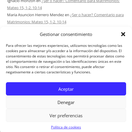
Ignacio monzón
en
¿Ser o hacer? Comentario para Matrimonios:
Mateo 15, 1-2. 10-14
Maria Asuncion Herrero Mendez
en
¿Ser o hacer? Comentario para
Matrimonios: Mateo 15, 1-2. 10-14
Sandra Karina Solomita
en
RETIRO MATRIMONIOS BUENOS AIRES
Gestionar consentimiento
7 – 9 AGOSTO 2026
Ezio Vendrame
en
Acudid siempre al Señor. Comentario para
Para ofrecer las mejores experiencias, utilizamos tecnologías como las
Matrimonios: san Mateo 14, 22-36
cookies para almacenar y/o acceder a la información del dispositivo. El
consentimiento de estas tecnologías nos permitirá procesar datos como
Sofi
en
Acerca de Proyecto Amor Conyugal
el comportamiento de navegación o las identificaciones únicas en este
sitio. No consentir o retirar el consentimiento, puede afectar
negativamente a ciertas características y funciones.
Aviso Legal
Aceptar
Denegar
Ver preferencias
Aviso Legal
|
Política de privacidad
|
Política de cookies
Política de cookies