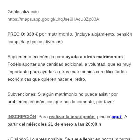
Geolocalización:
https://maps.app.goo.gl/LhqJse6HAcU3Zp83A
€
por matrimonio.
PRECIO
:
330
(Incluye alojamiento, pensión
completa y gastos diversos)
Suplemento económico para
ayuda a otros matrimonios
:
Podéis aportar una cantidad adicional, a voluntad, que es muy
importante para ayudar a
otros matrimonios con dificultades
económicas que quieren hacer el retiro.
Subvenciones: Si algún matrimonio no puede asistir por
problemas económicos que nos lo comente, por favor.
INSCRIPCIÓN
: Para
realizar la inscripción
, pincha
aquí
, A
partir del
miércoles 21 de enero a las 20:00 h
¿Cuándo? Lo antes posible. Se suele llenar en pocos minutos.