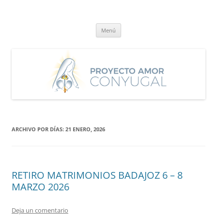
Saltar
al
Proyecto Amor Conyugal
contenido
Un proyecto misionero de María para el Matrimonio y la Familia.
Menú
ARCHIVO POR DÍAS:
21 ENERO, 2026
RETIRO MATRIMONIOS BADAJOZ 6 – 8
MARZO 2026
Deja un comentario