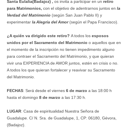
Santa Eulalia(Badajoz)
,
os invita a participar en un
retiro
para Matrimonios,
con el objetivo de adentrarnos juntos en
la
Verdad del Matrimonio
(según San Juan Pablo II) y
experimentar
la Alegría del Amor
(según el Papa Francisco).
¿A quién va dirigido este retiro?
A todos los
esposos
unidos por el Sacramento del Matrimonio
o aquellos que en
el momento de la inscripción no tienen impedimento alguno
para contraer el Sacramento del Matrimonio, y que quieran
vivir una EXPERIENCIA de AMOR juntos, estén en crisis o no.
A todos los que quieran fortalecer y reavivar su Sacramento
del Matrimonio.
FECHAS
: Será desde el viernes
6 de marzo
a las 18:00 h
hasta el domingo
8 de marzo
a las 17:30 h.
LUGAR
: Casa de espiritualidad Nuestra Señora de
Guadalupe. C/ N. Sra. de Guadalupe, 1, CP: 06180, Gévora,
(Badajoz).