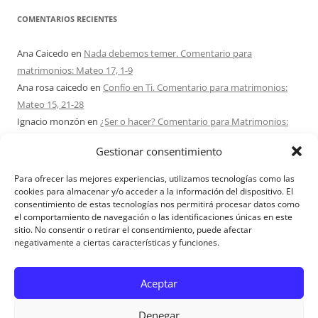
COMENTARIOS RECIENTES
Ana Caicedo
en
Nada debemos temer. Comentario para
matrimonios: Mateo 17, 1-9
Ana rosa caicedo
en
Confío en Ti. Comentario para matrimonios:
Mateo 15, 21-28
Ignacio monzón
en
¿Ser o hacer? Comentario para Matrimonios:
Mateo 15, 1-2. 10-14
Gestionar consentimiento
Maria Asuncion Herrero Mendez
en
¿Ser o hacer? Comentario para
Matrimonios: Mateo 15, 1-2. 10-14
Para ofrecer las mejores experiencias, utilizamos tecnologías como las
Sandra Karina Solomita
en
RETIRO MATRIMONIOS BUENOS AIRES
cookies para almacenar y/o acceder a la información del dispositivo. El
consentimiento de estas tecnologías nos permitirá procesar datos como
7 – 9 AGOSTO 2026
el comportamiento de navegación o las identificaciones únicas en este
sitio. No consentir o retirar el consentimiento, puede afectar
negativamente a ciertas características y funciones.
Aviso Legal
Aceptar
Denegar