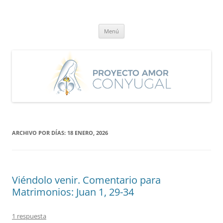
Saltar
al
Proyecto Amor Conyugal
contenido
Un proyecto misionero de María para el Matrimonio y la Familia.
Menú
ARCHIVO POR DÍAS:
18 ENERO, 2026
Viéndolo venir. Comentario para
Matrimonios: Juan 1, 29-34
1 respuesta