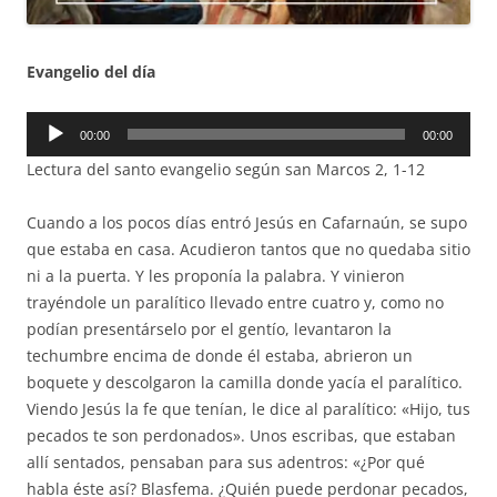
Evangelio del día
Reproductor
00:00
00:00
de
Lectura del santo evangelio según san Marcos 2, 1-12
audio
Cuando a los pocos días entró Jesús en Cafarnaún, se supo
que estaba en casa. Acudieron tantos que no quedaba sitio
ni a la puerta. Y les proponía la palabra. Y vinieron
trayéndole un paralítico llevado entre cuatro y, como no
podían presentárselo por el gentío, levantaron la
techumbre encima de donde él estaba, abrieron un
boquete y descolgaron la camilla donde yacía el paralítico.
Viendo Jesús la fe que tenían, le dice al paralítico: «Hijo, tus
pecados te son perdonados». Unos escribas, que estaban
allí sentados, pensaban para sus adentros: «¿Por qué
habla éste así? Blasfema. ¿Quién puede perdonar pecados,