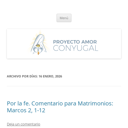
Saltar
al
Proyecto Amor Conyugal
contenido
Un proyecto misionero de María para el Matrimonio y la Familia.
Menú
ARCHIVO POR DÍAS:
16 ENERO, 2026
Por la fe. Comentario para Matrimonios:
Marcos 2, 1-12
Deja un comentario