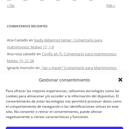
« Dic
Feb »
COMENTARIOS RECIENTES
Ana Caicedo
en
Nada debemos temer. Comentario para
matrimonios: Mateo 17, 1-9
Ana rosa caicedo
en
Confío en Ti. Comentario para matrimonios:
Mateo 15, 21-28
Ignacio monzón
en
¿Ser o hacer? Comentario para Matrimonios:
Mateo 15, 1-2. 10-14
Gestionar consentimiento
Maria Asuncion Herrero Mendez
en
¿Ser o hacer? Comentario para
Matrimonios: Mateo 15, 1-2. 10-14
Para ofrecer las mejores experiencias, utilizamos tecnologías como las
Sandra Karina Solomita
en
RETIRO MATRIMONIOS BUENOS AIRES
cookies para almacenar y/o acceder a la información del dispositivo. El
consentimiento de estas tecnologías nos permitirá procesar datos como
7 – 9 AGOSTO 2026
el comportamiento de navegación o las identificaciones únicas en este
sitio. No consentir o retirar el consentimiento, puede afectar
negativamente a ciertas características y funciones.
Aviso Legal