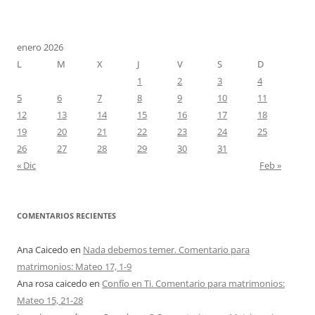
enero 2026
L
M
X
J
V
S
D
1
2
3
4
5
6
7
8
9
10
11
12
13
14
15
16
17
18
19
20
21
22
23
24
25
26
27
28
29
30
31
« Dic
Feb »
COMENTARIOS RECIENTES
Ana Caicedo
en
Nada debemos temer. Comentario para
matrimonios: Mateo 17, 1-9
Ana rosa caicedo
en
Confío en Ti. Comentario para matrimonios:
Mateo 15, 21-28