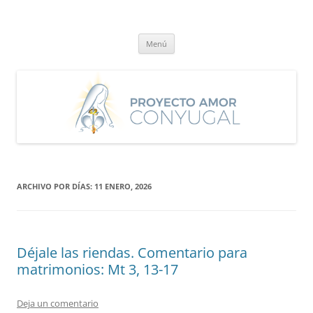
Saltar
al
Proyecto Amor Conyugal
contenido
Un proyecto misionero de María para el Matrimonio y la Familia.
Menú
ARCHIVO POR DÍAS:
11 ENERO, 2026
Déjale las riendas. Comentario para
matrimonios: Mt 3, 13-17
Deja un comentario