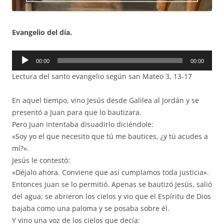
Evangelio del día.
Reproductor
00:00
00:00
de
Lectura del santo evangelio según san Mateo 3, 13-17
audio
En aquel tiempo, vino Jesús desde Galilea al Jordán y se
presentó a Juan para que lo bautizara.
Pero Juan intentaba disuadirlo diciéndole:
«Soy yo el que necesito que tú me bautices, ¿y tú acudes a
mí?».
Jesús le contestó:
«Déjalo ahora. Conviene que así cumplamos toda justicia».
Entonces Juan se lo permitió. Apenas se bautizó Jesús, salió
del agua; se abrieron los cielos y vio que el Espíritu de Dios
bajaba como una paloma y se posaba sobre él.
Y vino una voz de los cielos que decía: