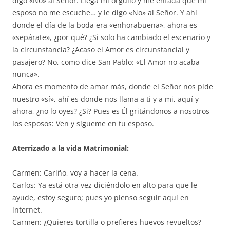
digo «No» al Señor. Llega mi orgullo y me enfada que mi
esposo no me escuche… y le digo «No» al Señor. Y ahí
donde el día de la boda era «enhorabuena», ahora es
«sepárate», ¿por qué? ¿Si solo ha cambiado el escenario y
la circunstancia? ¿Acaso el Amor es circunstancial y
pasajero? No, como dice San Pablo: «El Amor no acaba
nunca».
Ahora es momento de amar más, donde el Señor nos pide
nuestro «sí», ahí es donde nos llama a ti y a mi, aquí y
ahora, ¿no lo oyes? ¿Si? Pues es Él gritándonos a nosotros
los esposos: Ven y sígueme en tu esposo.
Aterrizado a la vida Matrimonial:
Carmen: Cariño, voy a hacer la cena.
Carlos: Ya está otra vez diciéndolo en alto para que le
ayude, estoy seguro; pues yo pienso seguir aquí en
internet.
Carmen: ¿Quieres tortilla o prefieres huevos revueltos?