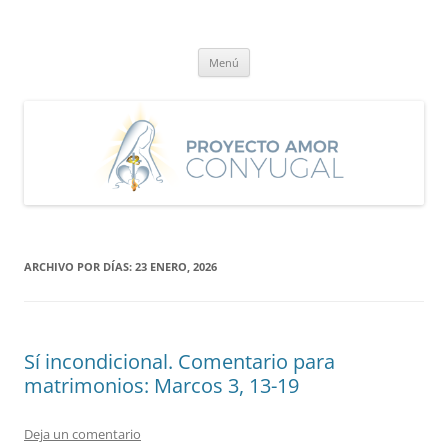
Saltar
al
Proyecto Amor Conyugal
contenido
Un proyecto misionero de María para el Matrimonio y la Familia.
Menú
ARCHIVO POR DÍAS:
23 ENERO, 2026
Sí incondicional. Comentario para
matrimonios: Marcos 3, 13-19
Deja un comentario