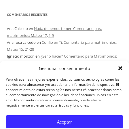
COMENTARIOS RECIENTES
Ana Caicedo
en
Nada debemos temer. Comentario para
matrimonios: Mateo 17, 1-9
Ana rosa caicedo
en
Confío en Ti. Comentario para matrimonios:
Mateo 15, 21-28
Ignacio monzón
en
¿Ser o hacer? Comentario para Matrimonios:
Mateo 15, 1-2. 10-14
Gestionar consentimiento
Maria Asuncion Herrero Mendez
en
¿Ser o hacer? Comentario para
Matrimonios: Mateo 15, 1-2. 10-14
Para ofrecer las mejores experiencias, utilizamos tecnologías como las
Sandra Karina Solomita
en
RETIRO MATRIMONIOS BUENOS AIRES
cookies para almacenar y/o acceder a la información del dispositivo. El
consentimiento de estas tecnologías nos permitirá procesar datos como
7 – 9 AGOSTO 2026
el comportamiento de navegación o las identificaciones únicas en este
sitio. No consentir o retirar el consentimiento, puede afectar
negativamente a ciertas características y funciones.
Aviso Legal
Aceptar