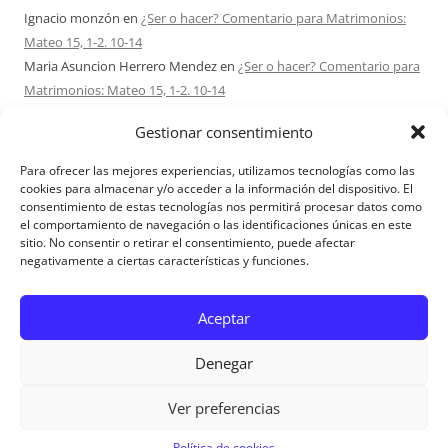
Ignacio monzón
en
¿Ser o hacer? Comentario para Matrimonios:
Mateo 15, 1-2. 10-14
Maria Asuncion Herrero Mendez
en
¿Ser o hacer? Comentario para
Matrimonios: Mateo 15, 1-2. 10-14
Sandra Karina Solomita
en
RETIRO MATRIMONIOS BUENOS AIRES
Gestionar consentimiento
7 – 9 AGOSTO 2026
Ezio Vendrame
en
Acudid siempre al Señor. Comentario para
Para ofrecer las mejores experiencias, utilizamos tecnologías como las
Matrimonios: san Mateo 14, 22-36
cookies para almacenar y/o acceder a la información del dispositivo. El
consentimiento de estas tecnologías nos permitirá procesar datos como
Sofi
en
Acerca de Proyecto Amor Conyugal
el comportamiento de navegación o las identificaciones únicas en este
sitio. No consentir o retirar el consentimiento, puede afectar
negativamente a ciertas características y funciones.
Aviso Legal
Aceptar
Denegar
Ver preferencias
Aviso Legal
|
Política de privacidad
|
Política de cookies
Política de cookies