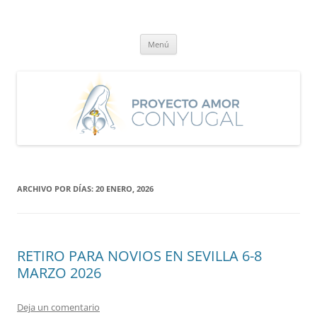
Saltar
al
Proyecto Amor Conyugal
contenido
Un proyecto misionero de María para el Matrimonio y la Familia.
Menú
ARCHIVO POR DÍAS:
20 ENERO, 2026
RETIRO PARA NOVIOS EN SEVILLA 6-8
MARZO 2026
Deja un comentario