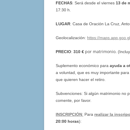
FECHAS
: Será desde el viernes
13 de 
17:30 h.
LUGAR
: Casa de Oración La Cruz, A
Geolocalización:
https://maps.app.goo
€
por matrimonio.
PRECIO
:
310
(Inclu
Suplemento económico para
ayuda a o
a voluntad, que es muy importante par
que quieren hacer el retiro.
Subvenciones: Si algún matrimonio no p
comente, por favor.
INSCRIPCIÓN
:
Para
realizar la inscrip
20:00 horas
):