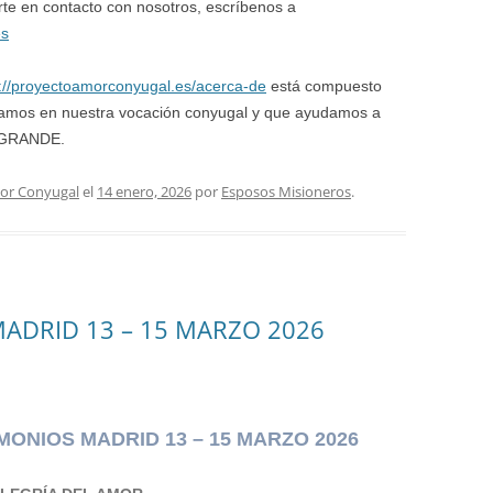
te en contacto con nosotros, escríbenos a
es
s://proyectoamorconyugal.es/acerca-de
está compuesto
izamos en nuestra vocación conyugal y que ayudamos a
o GRANDE.
or Conyugal
el
14 enero, 2026
por
Esposos Misioneros
.
ADRID 13 – 15 MARZO 2026
MONIOS MADRID 13 – 15 MARZO 2026