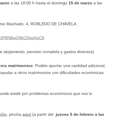
marzo
a las 18:00 h hasta el domingo
15 de marzo
a las
ntonio Machado, 4, ROBLEDO DE CHAVELA
.gl/iP8NBwQ9kCDwpKpC6
ye alojamiento, pensión completa y gastos diversos)
tros matrimonios
: Podéis aportar una cantidad adicional,
a ayudar a
otros matrimonios con dificultades económicas
uede asistir por problemas económicos que nos lo
ción
, pincha
aquí
(a partir del
jueves 5 de febrero a las