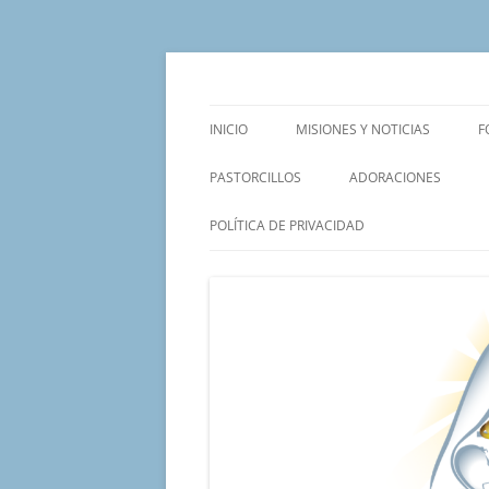
Saltar
al
contenido
Un proyecto misionero de María para el Mat
Proyecto Amor Con
INICIO
MISIONES Y NOTICIAS
F
PASTORCILLOS
ADORACIONES
POLÍTICA DE PRIVACIDAD