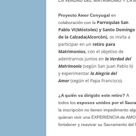
LA VERDAD DEL MATRIMONIO Y LA 
Proyecto Amor Conyugal
en
Parroquias San
colaboración con la
Pablo VI(Móstoles) y Santo Domingo
de la Calzada(Alcorcón),
os invita a
participar en un
retiro para
Matrimonios,
con el objetivo de
adentrarnos juntos en
la Verdad del
Matrimonio
(según San Juan Pablo II)
y experimentar
la Alegría del
Amor
(según el Papa Francisco).
¿A quién va dirigido este retiro?
A
todos los
esposos unidos por el Sacr
la inscripción no tienen impedimento al
quieran vivir una EXPERIENCIA de AMOR j
fortalecer y reavivar su Sacramento del