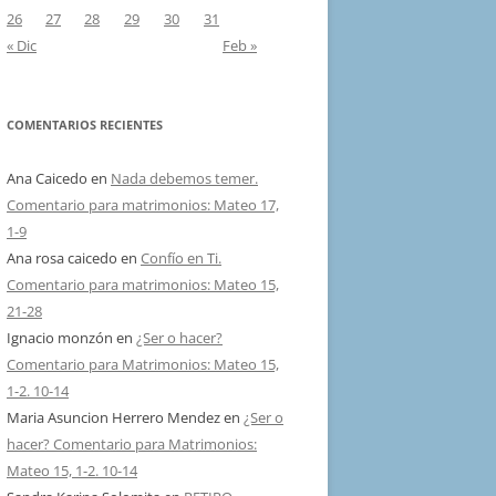
26
27
28
29
30
31
« Dic
Feb »
COMENTARIOS RECIENTES
Ana Caicedo
en
Nada debemos temer.
Comentario para matrimonios: Mateo 17,
1-9
Ana rosa caicedo
en
Confío en Ti.
Comentario para matrimonios: Mateo 15,
21-28
Ignacio monzón
en
¿Ser o hacer?
Comentario para Matrimonios: Mateo 15,
1-2. 10-14
Maria Asuncion Herrero Mendez
en
¿Ser o
hacer? Comentario para Matrimonios:
Mateo 15, 1-2. 10-14