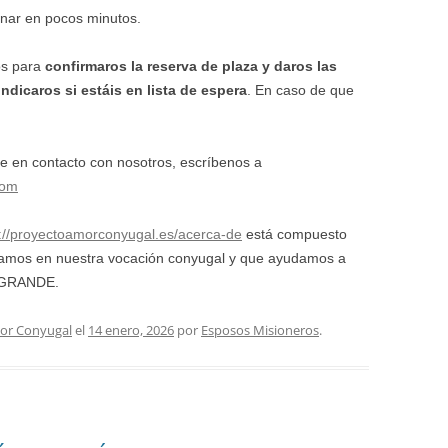
enar en pocos minutos.
os para
confirmaros la reserva de plaza y daros las
indicaros si estáis en lista de espera
. En caso de que
e en contacto con nosotros, escríbenos a
com
s://proyectoamorconyugal.es/acerca-de
está compuesto
izamos en nuestra vocación conyugal y que ayudamos a
o GRANDE.
or Conyugal
el
14 enero, 2026
por
Esposos Misioneros
.