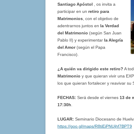
Santiago Apóstol
, os invita a
participar en un
retiro para
Matrimonios
, con el objetivo de
adentrarnos juntos en
la Verdad
del Matrimonio
(según San Juan
Pablo II) y experimentar
la Alegría
del Amor
(según el Papa
Francisco).
¿A quién va dirigido este retiro?
A tod
Matrimonio
y que quieran vivir una EXP
los que quieran fortalecer y reavivar s
FECHAS:
Será desde el viernes
13 de 
1
7:30h
.
LUGAR:
Seminario Diocesano de Huelva.
https://goo.gl/maps/R8tiEiPNUjhf7BPT9