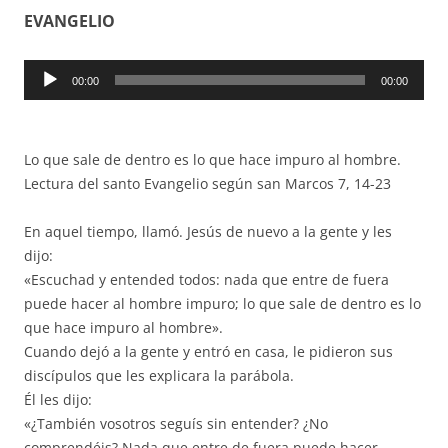
EVANGELIO
Reproductor
00:00
00:00
de
audio
Lo que sale de dentro es lo que hace impuro al hombre.
Lectura del santo Evangelio según san Marcos 7, 14-23
En aquel tiempo, llamó. Jesús de nuevo a la gente y les
dijo:
«Escuchad y entended todos: nada que entre de fuera
puede hacer al hombre impuro; lo que sale de dentro es lo
que hace impuro al hombre».
Cuando dejó a la gente y entró en casa, le pidieron sus
discípulos que les explicara la parábola.
Él les dijo:
«¿También vosotros seguís sin entender? ¿No
comprendéis? Nada que entre de fuera puede hacer