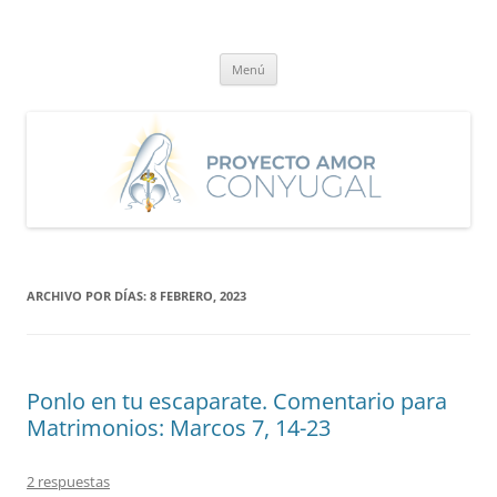
Saltar
al
Proyecto Amor Conyugal
contenido
Un proyecto misionero de María para el Matrimonio y la Familia.
Menú
ARCHIVO POR DÍAS:
8 FEBRERO, 2023
Ponlo en tu escaparate. Comentario para
Matrimonios: Marcos 7, 14-23
2 respuestas