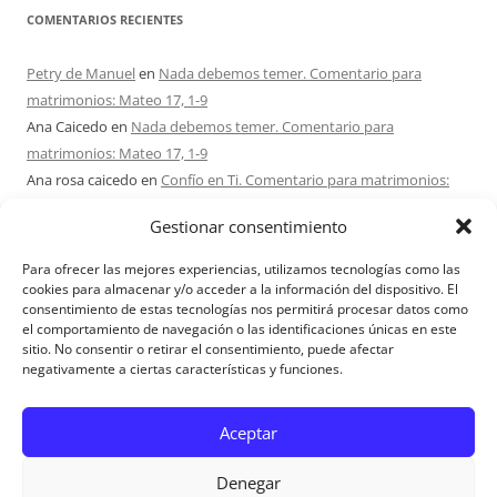
COMENTARIOS RECIENTES
Petry de Manuel
en
Nada debemos temer. Comentario para
matrimonios: Mateo 17, 1-9
Ana Caicedo
en
Nada debemos temer. Comentario para
matrimonios: Mateo 17, 1-9
Ana rosa caicedo
en
Confío en Ti. Comentario para matrimonios:
Mateo 15, 21-28
Gestionar consentimiento
Ignacio monzón
en
¿Ser o hacer? Comentario para Matrimonios:
Mateo 15, 1-2. 10-14
Para ofrecer las mejores experiencias, utilizamos tecnologías como las
Maria Asuncion Herrero Mendez
en
¿Ser o hacer? Comentario para
cookies para almacenar y/o acceder a la información del dispositivo. El
consentimiento de estas tecnologías nos permitirá procesar datos como
Matrimonios: Mateo 15, 1-2. 10-14
el comportamiento de navegación o las identificaciones únicas en este
sitio. No consentir o retirar el consentimiento, puede afectar
negativamente a ciertas características y funciones.
Aviso Legal
Aceptar
Denegar