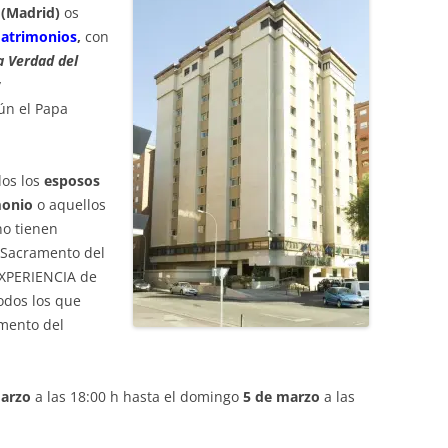
 (Madrid)
os
Matrimonios
,
con
a Verdad del
y
ún el Papa
dos los
esposos
monio
o aquellos
no tienen
 Sacramento del
EXPERIENCIA de
todos los que
amento del
marzo
a las 18:00 h hasta el domingo
5 de marzo
a las