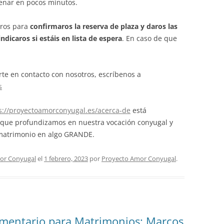
lenar en pocos minutos.
tros para
confirmaros la reserva de plaza y daros las
indicaros si estáis en lista de espera
. En caso de que
te en contacto con nosotros, escríbenos a
s
s://proyectoamorconyugal.es/acerca-de
está
 que profundizamos en nuestra vocación conyugal y
 matrimonio en algo GRANDE.
or Conyugal
el
1 febrero, 2023
por
Proyecto Amor Conyugal
.
mentario para Matrimonios: Marcos