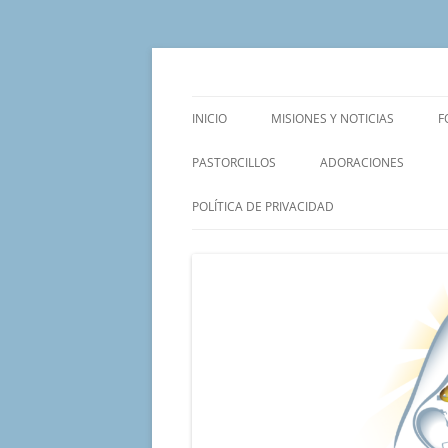
Saltar
al
contenido
Un proyecto misionero de María para el Mat
Proyecto Amor Con
INICIO
MISIONES Y NOTICIAS
F
PASTORCILLOS
ADORACIONES
POLÍTICA DE PRIVACIDAD