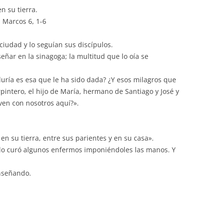
de
n su tierra.
flecha
 Marcos 6, 1-6
arriba/abajo
para
 ciudad y lo seguían sus discípulos.
aumentar
ñar en la sinagoga; la multitud que lo oía se
o
disminuir
uría es esa que le ha sido dada? ¿Y esos milagros que
el
pintero, el hijo de María, hermano de Santiago y José y
volumen.
ven con nosotros aquí?».
n su tierra, entre sus parientes y en su casa».
ólo curó algunos enfermos imponiéndoles las manos. Y
enseñando.