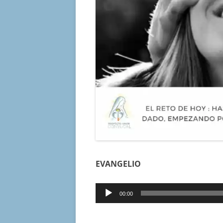
EVANGELIO
Reproductor
00:00
de
audio