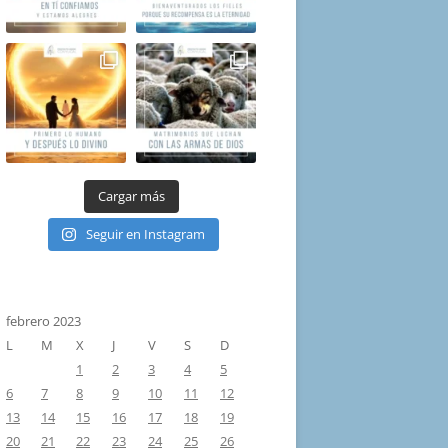
Cargar más
Seguir en Instagram
febrero 2023
L
M
X
J
V
S
D
1
2
3
4
5
6
7
8
9
10
11
12
13
14
15
16
17
18
19
20
21
22
23
24
25
26