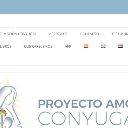
rimonio y la Familia.
yugal
ORMACIÓN CONYUGAL
ACERCA DE
CONTACTO
TESTIMON
LIBROS
QUE OFRECEMOS
APP