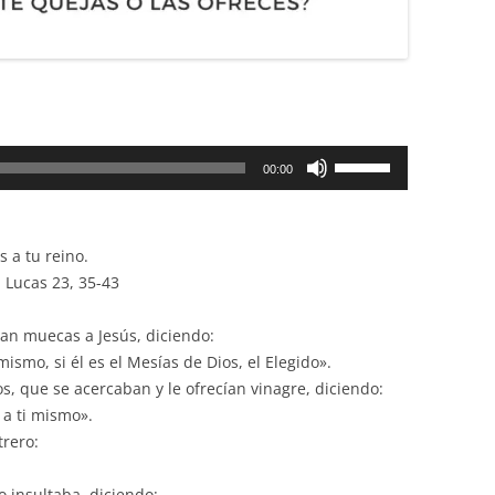
Utiliza
00:00
las
teclas
de
 a tu reino.
flecha
 Lucas 23, 35-43
arriba/abajo
para
ían muecas a Jesús, diciendo:
aumentar
mismo, si él es el Mesías de Dios, el Elegido».
o
s, que se acercaban y le ofrecían vinagre, diciendo:
disminuir
e a ti mismo».
el
trero:
volumen.
o insultaba, diciendo: