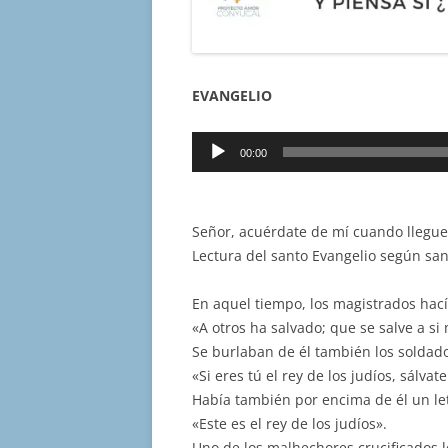
EVANGELIO
Reproductor
00:00
de
audio
Señor, acuérdate de mí cuando llegues
Lectura del santo Evangelio según san
En aquel tiempo, los magistrados hac
«A otros ha salvado; que se salve a si 
Se burlaban de él también los soldado
«Si eres tú el rey de los judíos, sálvat
Había también por encima de él un le
«Este es el rey de los judíos».
Uno de los malhechores crucificados l