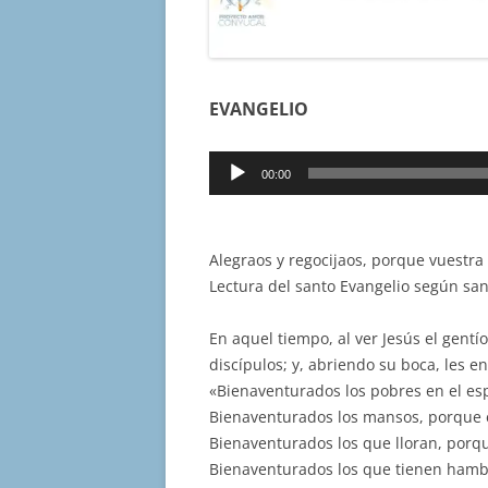
EVANGELIO
Reproductor
00:00
de
audio
Alegraos y regocijaos, porque vuestra
Lectura del santo Evangelio según sa
En aquel tiempo, al ver Jesús el gentí
discípulos; y, abriendo su boca, les 
«Bienaventurados los pobres en el espí
Bienaventurados los mansos, porque el
Bienaventurados los que lloran, porqu
Bienaventurados los que tienen hambr