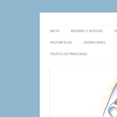
Saltar
al
contenido
Un proyecto misionero de María para el Mat
Proyecto Amor Con
INICIO
MISIONES Y NOTICIAS
F
PASTORCILLOS
ADORACIONES
POLÍTICA DE PRIVACIDAD