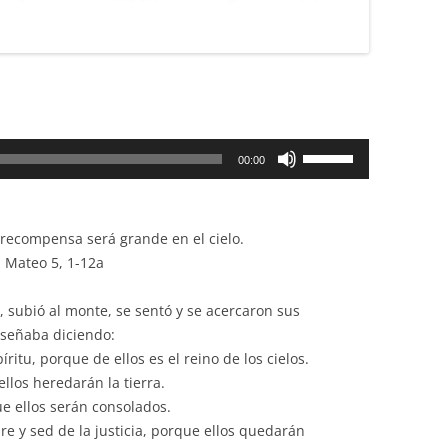
Utiliza
00:00
las
teclas
de
 recompensa será grande en el cielo.
flecha
n Mateo 5, 1-12a
arriba/abajo
para
o, subió al monte, se sentó y se acercaron sus
aumentar
enseñaba diciendo:
o
ritu, porque de ellos es el reino de los cielos.
disminuir
los heredarán la tierra.
el
e ellos serán consolados.
volumen.
e y sed de la justicia, porque ellos quedarán