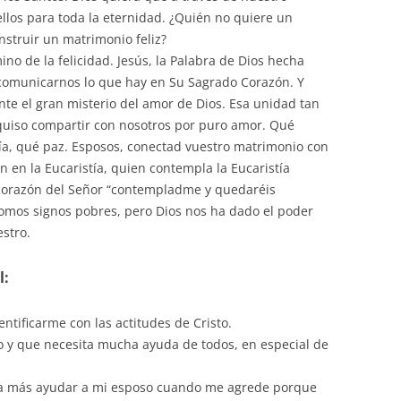
llos para toda la eternidad. ¿Quién no quiere un
nstruir un matrimonio feliz?
no de la felicidad. Jesús, la Palabra de Dios hecha
 comunicarnos lo que hay en Su Sagrado Corazón. Y
e el gran misterio del amor de Dios. Esa unidad tan
quiso compartir con nosotros por puro amor. Qué
nía, qué paz. Esposos, conectad vuestro matrimonio con
en la Eucaristía, quien contempla la Eucaristía
 corazón del Señor “contempladme y quedaréis
somos signos pobres, pero Dios nos ha dado el poder
estro.
l:
entificarme con las actitudes de Cristo.
 y que necesita mucha ayuda de todos, en especial de
ta más ayudar a mi esposo cuando me agrede porque