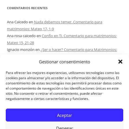
COMENTARIOS RECIENTES
Ana Caicedo
en
Nada debemos temer. Comentario para
matrimonios: Mateo 17, 1-9
Ana rosa caicedo
en
Confío en Ti. Comentario para matrimonios:
Mateo 15, 21-28
Ignacio monzón
en
¿Ser o hacer? Comentario para Matrimonios:
Mateo 15, 1-2. 10-14
Gestionar consentimiento
Maria Asuncion Herrero Mendez
en
¿Ser o hacer? Comentario para
Matrimonios: Mateo 15, 1-2. 10-14
Para ofrecer las mejores experiencias, utilizamos tecnologías como las
Sandra Karina Solomita
en
RETIRO MATRIMONIOS BUENOS AIRES
cookies para almacenar y/o acceder a la información del dispositivo. El
consentimiento de estas tecnologías nos permitirá procesar datos como
7 – 9 AGOSTO 2026
el comportamiento de navegación o las identificaciones únicas en este
sitio. No consentir o retirar el consentimiento, puede afectar
negativamente a ciertas características y funciones.
Aviso Legal
Aceptar
Denegar