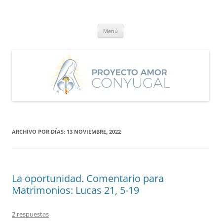
Saltar
al
Proyecto Amor Conyugal
contenido
Un proyecto misionero de María para el Matrimonio y la Familia.
Menú
ARCHIVO POR DÍAS:
13 NOVIEMBRE, 2022
La oportunidad. Comentario para
Matrimonios: Lucas 21, 5-19
2 respuestas