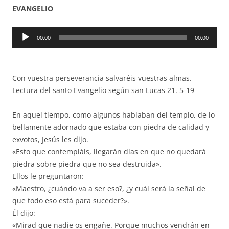
EVANGELIO
Reproductor
00:00
00:00
de
audio
Con vuestra perseverancia salvaréis vuestras almas.
Lectura del santo Evangelio según san Lucas 21. 5-19
En aquel tiempo, como algunos hablaban del templo, de lo
bellamente adornado que estaba con piedra de calidad y
exvotos, Jesús les dijo.
«Esto que contempláis, llegarán días en que no quedará
piedra sobre piedra que no sea destruida».
Ellos le preguntaron:
«Maestro, ¿cuándo va a ser eso?, ¿y cuál será la señal de
que todo eso está para suceder?».
Él dijo:
«Mirad que nadie os engañe. Porque muchos vendrán en