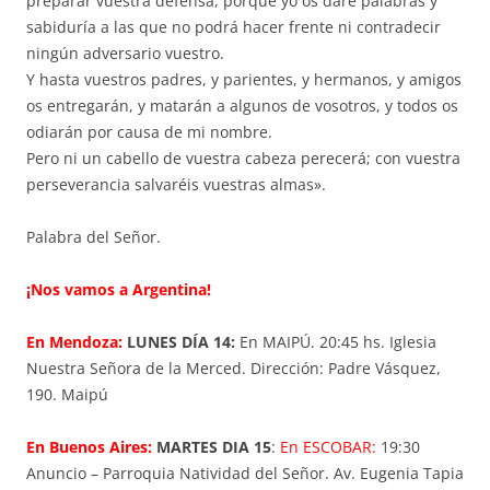
preparar vuestra defensa, porque yo os daré palabras y
sabiduría a las que no podrá hacer frente ni contradecir
ningún adversario vuestro.
Y hasta vuestros padres, y parientes, y hermanos, y amigos
os entregarán, y matarán a algunos de vosotros, y todos os
odiarán por causa de mi nombre.
Pero ni un cabello de vuestra cabeza perecerá; con vuestra
perseverancia salvaréis vuestras almas».
Palabra del Señor.
¡Nos vamos a Argentina!
En Mendoza:
LUNES DÍA 14:
En MAIPÚ. 20:45 hs. Iglesia
Nuestra Señora de la Merced. Dirección: Padre Vásquez,
190. Maipú
En Buenos Aires:
MARTES DIA 15
:
En ESCOBAR:
19:30
Anuncio – Parroquia Natividad del Señor. Av. Eugenia Tapia