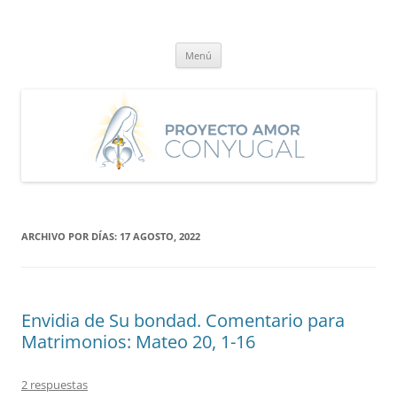
Saltar
al
Proyecto Amor Conyugal
contenido
Un proyecto misionero de María para el Matrimonio y la Familia.
Menú
ARCHIVO POR DÍAS:
17 AGOSTO, 2022
Envidia de Su bondad. Comentario para
Matrimonios: Mateo 20, 1-16
2 respuestas