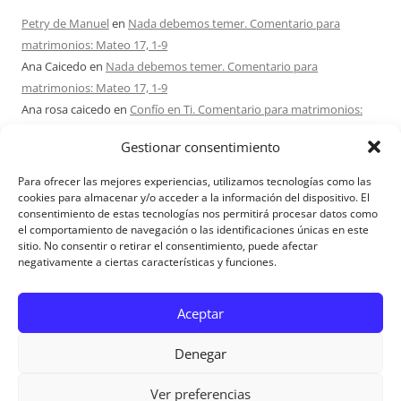
Petry de Manuel
en
Nada debemos temer. Comentario para
matrimonios: Mateo 17, 1-9
Ana Caicedo
en
Nada debemos temer. Comentario para
matrimonios: Mateo 17, 1-9
Ana rosa caicedo
en
Confío en Ti. Comentario para matrimonios:
Mateo 15, 21-28
Gestionar consentimiento
Ignacio monzón
en
¿Ser o hacer? Comentario para Matrimonios:
Mateo 15, 1-2. 10-14
Para ofrecer las mejores experiencias, utilizamos tecnologías como las
Maria Asuncion Herrero Mendez
en
¿Ser o hacer? Comentario para
cookies para almacenar y/o acceder a la información del dispositivo. El
consentimiento de estas tecnologías nos permitirá procesar datos como
Matrimonios: Mateo 15, 1-2. 10-14
el comportamiento de navegación o las identificaciones únicas en este
sitio. No consentir o retirar el consentimiento, puede afectar
negativamente a ciertas características y funciones.
Aviso Legal
Aceptar
Denegar
Ver preferencias