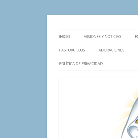
Saltar
al
contenido
Un proyecto misionero de María para el Mat
Proyecto Amor Con
INICIO
MISIONES Y NOTICIAS
F
PASTORCILLOS
ADORACIONES
POLÍTICA DE PRIVACIDAD