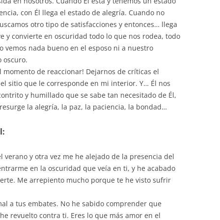
ida en nosotros. Cuando Él está y tenemos un estado
ncia, con Él llega el estado de alegría. Cuando no
uscamos otro tipo de satisfacciones y entonces… llega
ve y convierte en oscuridad todo lo que nos rodea, todo
o vemos nada bueno en el esposo ni a nuestro
o oscuro.
el momento de reaccionar! Dejarnos de críticas el
l sitio que le corresponde en mi interior. Y… Él nos
contrito y humillado que se sabe tan necesitado de Él,
resurge la alegría, la paz, la paciencia, la bondad…
l:
l verano y otra vez me he alejado de la presencia del
ntrarme en la oscuridad que veía en ti, y he acabado
erte. Me arrepiento mucho porque te he visto sufrir
 mal a tus embates. No he sabido comprender que
he revuelto contra ti. Eres lo que más amor en el