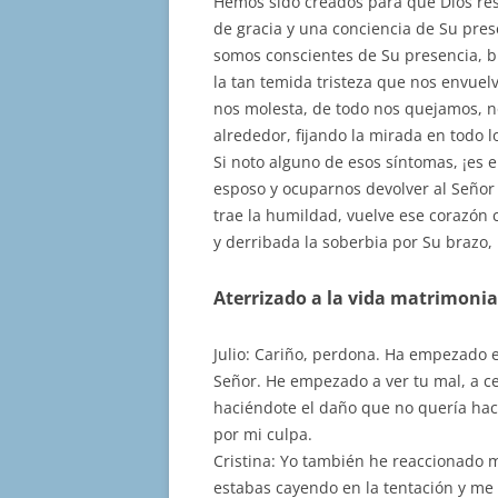
Hemos sido creados para que Dios res
de gracia y una conciencia de Su prese
somos conscientes de Su presencia, b
la tan temida tristeza que nos envuel
nos molesta, de todo nos quejamos, n
alrededor, fijando la mirada en todo l
Si noto alguno de esos síntomas, ¡es 
esposo y ocuparnos devolver al Señor e
trae la humildad, vuelve ese corazón 
y derribada la soberbia por Su brazo, 
Aterrizado a la vida matrimonia
Julio: Cariño, perdona. Ha empezado e
Señor. He empezado a ver tu mal, a ce
haciéndote el daño que no quería hac
por mi culpa.
Cristina: Yo también he reaccionado
estabas cayendo en la tentación y me 