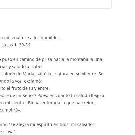
n mí: enaltece a los humildes.
 Lucas 1, 39-56
se puso en camino de prisa hacia la montaña, a una
ías y saludó a Isabel.
 saludo de María, saltó la criatura en su vientre. Se
tando la voz, exclamó:
to el fruto de tu vientre!
adre de mi Señor? Pues, en cuanto tu saludo llegó a
a en mi vientre. Bienaventurada la que ha creído,
 cumplirá».
or, “se alegra mi espíritu en Dios, mi salvador;
sclava”.