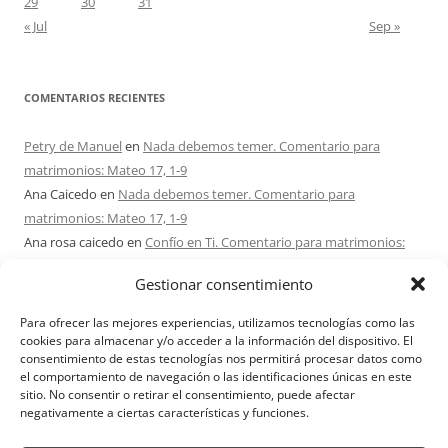
29
30
31
« Jul
Sep »
COMENTARIOS RECIENTES
Petry de Manuel
en
Nada debemos temer. Comentario para
matrimonios: Mateo 17, 1-9
Ana Caicedo
en
Nada debemos temer. Comentario para
matrimonios: Mateo 17, 1-9
Ana rosa caicedo
en
Confío en Ti. Comentario para matrimonios:
Mateo 15, 21-28
Gestionar consentimiento
Ignacio monzón
en
¿Ser o hacer? Comentario para Matrimonios:
Mateo 15, 1-2. 10-14
Para ofrecer las mejores experiencias, utilizamos tecnologías como las
Maria Asuncion Herrero Mendez
en
¿Ser o hacer? Comentario para
cookies para almacenar y/o acceder a la información del dispositivo. El
consentimiento de estas tecnologías nos permitirá procesar datos como
Matrimonios: Mateo 15, 1-2. 10-14
el comportamiento de navegación o las identificaciones únicas en este
sitio. No consentir o retirar el consentimiento, puede afectar
negativamente a ciertas características y funciones.
Aviso Legal