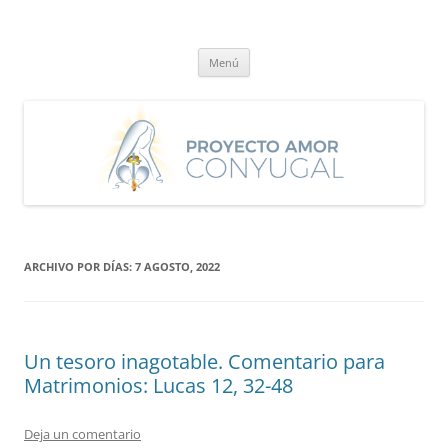
Saltar
al
Proyecto Amor Conyugal
contenido
Un proyecto misionero de María para el Matrimonio y la Familia.
Menú
ARCHIVO POR DÍAS:
7 AGOSTO, 2022
Un tesoro inagotable. Comentario para
Matrimonios: Lucas 12, 32-48
Deja un comentario