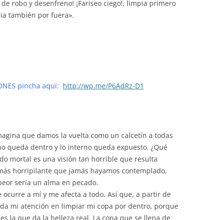
de robo y desenfreno! ¡Fariseo ciego!, limpia primero
pia también por fuera».
IONES pincha aquí:
http://wp.me/P6AdRz-D1
 Imagina que damos la vuelta como un calcetín a todas
no queda dentro y lo interno queda expuesto. ¿Qué
o mortal es una visión tan horrible que resulta
 más horripilante que jamás hayamos contemplado,
peor sería un alma en pecado.
e ocurre a mí y me afecta a todo. Así que, a partir de
oda mi atención en limpiar mi copa por dentro, porque
es la que da la belleza real. La copa que se llena de