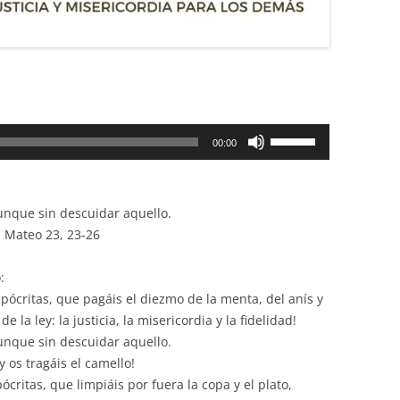
Utiliza
00:00
las
teclas
de
aunque sin descuidar aquello.
flecha
n Mateo 23, 23-26
arriba/abajo
para
:
aumentar
hipócritas, que pagáis el diezmo de la menta, del anís y
o
 la ley: la justicia, la misericordia y la fidelidad!
disminuir
aunque sin descuidar aquello.
el
y os tragáis el camello!
volumen.
pócritas, que limpiáis por fuera la copa y el plato,