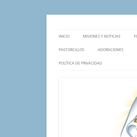
Saltar
al
contenido
Un proyecto misionero de María para el Mat
Proyecto Amor Con
INICIO
MISIONES Y NOTICIAS
F
PASTORCILLOS
ADORACIONES
POLÍTICA DE PRIVACIDAD