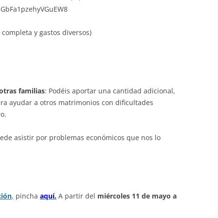
ps/pGbFa1pzehyVGuEW8
n completa y gastos diversos)
otras familias
: Podéis aportar una cantidad adicional,
ara ayudar a
otros matrimonios con dificultades
o.
uede asistir por problemas económicos que nos lo
ción
,
pincha
aquí.
A partir del
miércoles 11 de mayo a