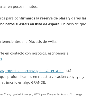
lenar en pocos minutos.
tros para
confirmaros la reserva de plaza y daros las
indicaros si estáis en lista de espera
. En caso de que
tenecientes a la Diócesis de Ávila.
te en contacto con nosotros, escríbenos a
es
s://proyectoamorconyugal.es/acerca-de
está
 que profundizamos en nuestra vocación conyugal y
 matrimonio en algo GRANDE.
or Conyugal
el
9 mayo, 2022
por
Proyecto Amor Conyugal
.