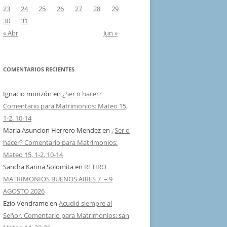
23
24
25
26
27
28
29
30
31
« Abr
Jun »
COMENTARIOS RECIENTES
Ignacio monzón
en
¿Ser o hacer?
Comentario para Matrimonios: Mateo 15,
1-2. 10-14
Maria Asuncion Herrero Mendez
en
¿Ser o
hacer? Comentario para Matrimonios:
Mateo 15, 1-2. 10-14
Sandra Karina Solomita
en
RETIRO
MATRIMONIOS BUENOS AIRES 7 – 9
AGOSTO 2026
Ezio Vendrame
en
Acudid siempre al
Señor. Comentario para Matrimonios: san