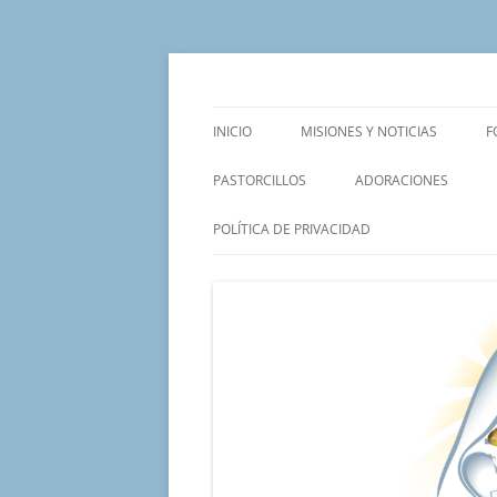
Saltar
al
contenido
Un proyecto misionero de María para el Mat
Proyecto Amor Con
INICIO
MISIONES Y NOTICIAS
F
PASTORCILLOS
ADORACIONES
POLÍTICA DE PRIVACIDAD