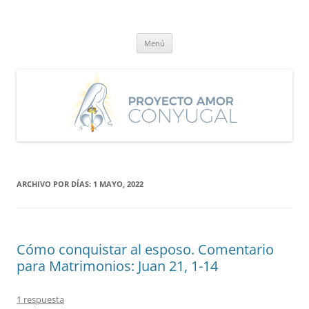
Saltar
al
Proyecto Amor Conyugal
contenido
Un proyecto misionero de María para el Matrimonio y la Familia.
Menú
ARCHIVO POR DÍAS:
1 MAYO, 2022
Cómo conquistar al esposo. Comentario
para Matrimonios: Juan 21, 1-14
1 respuesta