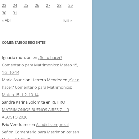
23
24
25
26
27
28
29
30
31
« Abr
Jun »
COMENTARIOS RECIENTES
Ignacio monzón
en
¿Ser o hacer?
Comentario para Matrimonios: Mateo 15,
1-2. 10-14
Maria Asuncion Herrero Mendez
en
¿Ser o
hacer? Comentario para Matrimonios:
Mateo 15, 1-2. 10-14
Sandra Karina Solomita
en
RETIRO
MATRIMONIOS BUENOS AIRES 7 – 9
AGOSTO 2026
Ezio Vendrame
en
Acudid siempre al
Señor. Comentario para Matrimonios: san