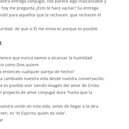
estra entrega conyugal, nos parece algo inalcanzable y
 hoy me pregunta ¿Esto te hace vacilar? Su entrega
nútil para aquellos que la rechacen, que rechacen el
eguridad, de que si Él me envía es porque es posible.
l:
Parece que nunca vamos a alcanzar la humildad
io como Dios quiere.
ia entonces cualquier pareja de hecho?
 ha cambiado nuestra vida desde nuestra conversación,
e es posible vivir siendo imagen del amor de Cristo
 el proyecto de amor conyugal dura “hasta que la
nuestra unión en esta vida, antes de llegar a la otra.
en, es “el Espíritu quien da vida”.
e!