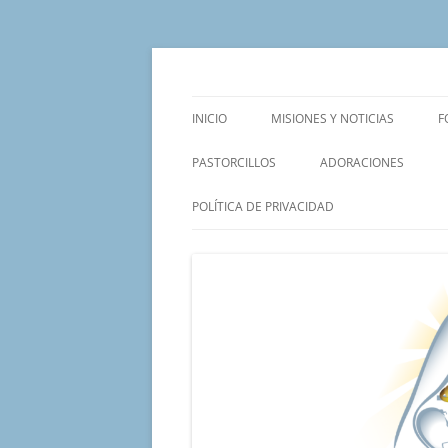
Saltar
al
contenido
Un proyecto misionero de María para el Mat
Proyecto Amor Con
INICIO
MISIONES Y NOTICIAS
F
PASTORCILLOS
ADORACIONES
POLÍTICA DE PRIVACIDAD