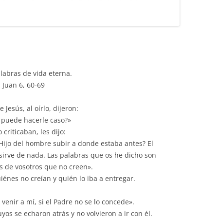
labras de vida eterna.
 Juan 6, 60-69
Jesús, al oírlo, dijeron:
 puede hacerle caso?»
criticaban, les dijo:
l Hijo del hombre subir a donde estaba antes? El
 sirve de nada. Las palabras que os he dicho son
os de vosotros que no creen».
iénes no creían y quién lo iba a entregar.
enir a mí, si el Padre no se lo concede».
os se echaron atrás y no volvieron a ir con él.