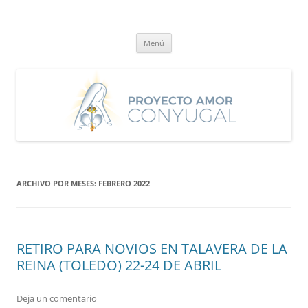
Saltar
al
Proyecto Amor Conyugal
contenido
Un proyecto misionero de María para el Matrimonio y la Familia.
Menú
ARCHIVO POR MESES:
FEBRERO 2022
RETIRO PARA NOVIOS EN TALAVERA DE LA
REINA (TOLEDO) 22-24 DE ABRIL
Deja un comentario