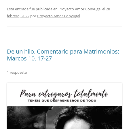
Esta entrada fue publicada en
Proyecto Amor Conyugal
el
28
febrero, 2022
por
Proyecto Amor Conyugal
.
De un hilo. Comentario para Matrimonios:
Marcos 10, 17-27
1 respuesta