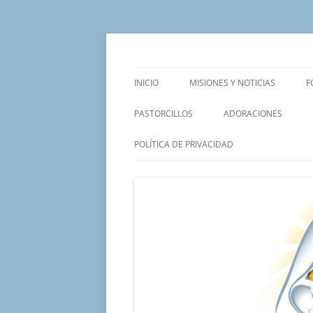
Saltar
al
contenido
Un proyecto misionero de María para el Mat
Proyecto Amor Con
INICIO
MISIONES Y NOTICIAS
F
PASTORCILLOS
ADORACIONES
POLÍTICA DE PRIVACIDAD