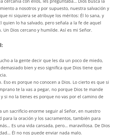
la cercanía con ellos, les preguntaba… Dios busca la
amiento a nosotros y por supuesto, nuestra salvación y
ue ni siquiera se atribuye los méritos: Él lo sana, y
 Él quien lo ha salvado, pero señala a la fe de aquel
. Un Dios cercano y humilde. Así es mi Señor.
l:
ucho a la gente decir que les da un poco de miedo,
demasiado bien y eso significa que Dios tiene que
cia.
n. Eso es porque no conocen a Dios. Lo cierto es que si
temprano te la vas a pegar, no porque Dios te mande
 y si no la tienes es porque no vas por el camino de
ta un sacrificio enorme seguir al Señor, en nuestro
d para la oración y los sacramentos, también para
emás… Es una vida cansada, pero… maravillosa. De Dios
ondad… Él no nos puede enviar nada malo.