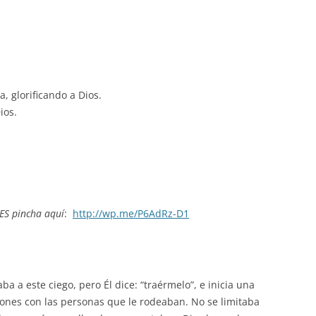
a, glorificando a Dios.
ios.
ES pincha aquí
:
http://wp.me/P6AdRz-D1
a a este ciego, pero Él dice: “traérmelo”, e inicia una
ciones con las personas que le rodeaban. No se limitaba