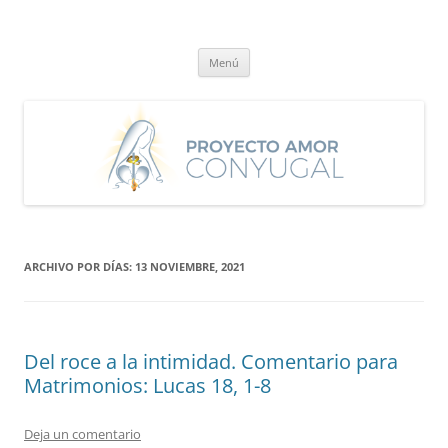
Saltar
al
Proyecto Amor Conyugal
contenido
Un proyecto misionero de María para el Matrimonio y la Familia.
Menú
ARCHIVO POR DÍAS:
13 NOVIEMBRE, 2021
Del roce a la intimidad. Comentario para
Matrimonios: Lucas 18, 1-8
Deja un comentario