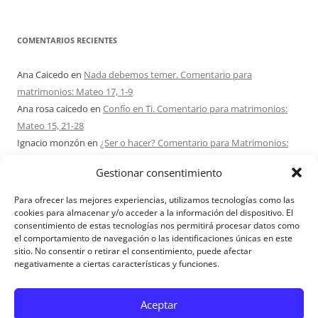
COMENTARIOS RECIENTES
Ana Caicedo
en
Nada debemos temer. Comentario para
matrimonios: Mateo 17, 1-9
Ana rosa caicedo
en
Confío en Ti. Comentario para matrimonios:
Mateo 15, 21-28
Ignacio monzón
en
¿Ser o hacer? Comentario para Matrimonios:
Mateo 15, 1-2. 10-14
Gestionar consentimiento
Maria Asuncion Herrero Mendez
en
¿Ser o hacer? Comentario para
Matrimonios: Mateo 15, 1-2. 10-14
Para ofrecer las mejores experiencias, utilizamos tecnologías como las
Sandra Karina Solomita
en
RETIRO MATRIMONIOS BUENOS AIRES
cookies para almacenar y/o acceder a la información del dispositivo. El
consentimiento de estas tecnologías nos permitirá procesar datos como
7 – 9 AGOSTO 2026
el comportamiento de navegación o las identificaciones únicas en este
sitio. No consentir o retirar el consentimiento, puede afectar
negativamente a ciertas características y funciones.
Aviso Legal
Aceptar