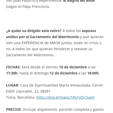
San Juan Pablo II) y experimentar
la Alegría del Amor
(según el Papa Francisco).
¿A quién va dirigido este retiro?
A todos los
esposos
unidos por el Sacramento del Matrimonio
y que quieran
vivir una EXPERIENCIA de AMOR juntos, estén en crisis o
no. A todos los que quieran fortalecer y reavivar su
Sacramento del Matrimonio.
FECHAS
: Será desde el viernes
10 de diciembre
a las
17:30h
. hasta el domingo
12 de diciembre
a las
18:00h
.
LUGAR
: Casa de Espiritualidad María Inmaculada, Carrer
Edith Llaurador, 22, 08391
Tiana, Barcelona.
https://goo.gl/maps/1RUryDy7uam
PRECIOS
: (Incluye alojamiento, pensión completa y gastos