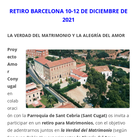
RETIRO BARCELONA 10-12 DE DICIEMBRE DE
2021
LA VERDAD DEL MATRIMONIO Y LA ALEGRÍA DEL AMOR
Proy
ecto
Amo
r
Cony
ugal
en
colab
oraci
ón con la
Parroquia de Sant Cebria (Sant Cugat)
os invita a
participar en un
retiro para Matrimonios,
con el objetivo
de adentrarnos juntos en
la Verdad del Matrimonio
(según