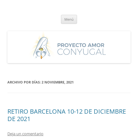
Saltar
al
Proyecto Amor Conyugal
contenido
Un proyecto misionero de María para el Matrimonio y la Familia.
Menú
ARCHIVO POR DÍAS:
2 NOVIEMBRE, 2021
RETIRO BARCELONA 10-12 DE DICIEMBRE
DE 2021
Deja un comentario