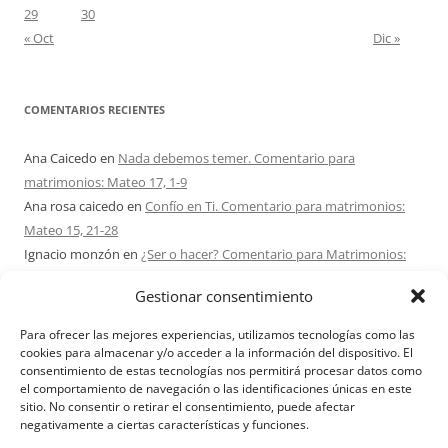
29
30
« Oct
Dic »
COMENTARIOS RECIENTES
Ana Caicedo
en
Nada debemos temer. Comentario para
matrimonios: Mateo 17, 1-9
Ana rosa caicedo
en
Confío en Ti. Comentario para matrimonios:
Mateo 15, 21-28
Ignacio monzón
en
¿Ser o hacer? Comentario para Matrimonios:
Mateo 15, 1-2. 10-14
Gestionar consentimiento
Maria Asuncion Herrero Mendez
en
¿Ser o hacer? Comentario para
Matrimonios: Mateo 15, 1-2. 10-14
Para ofrecer las mejores experiencias, utilizamos tecnologías como las
Sandra Karina Solomita
en
RETIRO MATRIMONIOS BUENOS AIRES
cookies para almacenar y/o acceder a la información del dispositivo. El
consentimiento de estas tecnologías nos permitirá procesar datos como
7 – 9 AGOSTO 2026
el comportamiento de navegación o las identificaciones únicas en este
sitio. No consentir o retirar el consentimiento, puede afectar
negativamente a ciertas características y funciones.
Aviso Legal