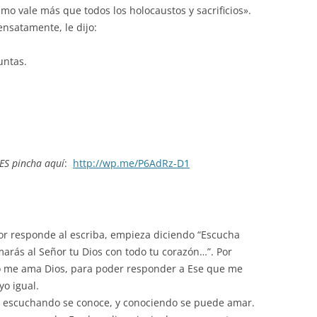
mo vale más que todos los holocaustos y sacrificios».
nsatamente, le dijo:
untas.
ES pincha aquí
:
http://wp.me/P6AdRz-D1
or responde al escriba, empieza diciendo “Escucha
marás al Señor tu Dios con todo tu corazón…”. Por
to me ama Dios, para poder responder a Ese que me
o igual.
 escuchando se conoce, y conociendo se puede amar.