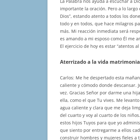
La Palabra nos ayuda a escuchar a Dios
importante la oración. Pero a lo largo
Dios”, estando atento a todos los don
todo y en todos, que hace milagros p
más. Mi reacción inmediata será resp
es amando a mi esposo como Él me ama
El ejercicio de hoy es estar “atentos 
Aterrizado a la vida matrimonia
Carlos: Me he despertado esta mañana
caliente y cómodo donde descansar. J
vez. Gracias Señor por darme una hij
ella, como el que Tu vives. Me levant
agua caliente y clara que me deja limp
del cuarto y voy al cuarto de los ni
estos hijos Tuyos para que yo adminis
que siento por entregarme a ellos cad
construir hombres y mujeres fieles a t