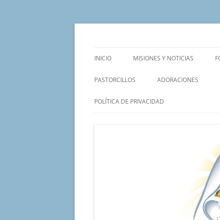
Saltar
al
contenido
Un proyecto misionero de María para el Mat
Proyecto Amor Con
INICIO
MISIONES Y NOTICIAS
F
PASTORCILLOS
ADORACIONES
POLÍTICA DE PRIVACIDAD