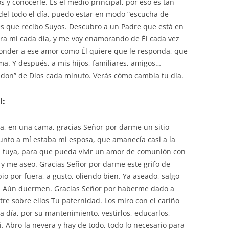
 y conocerle. Es el medio principal, por eso es tan
 del todo el día, puedo estar en modo “escucha de
es que recibo Suyos. Descubro a un Padre que está en
ara mí cada día, y me voy enamorando de Él cada vez
onder a ese amor como Él quiere que le responda, que
. Y después, a mis hijos, familiares, amigos…
al don” de Dios cada minuto. Verás cómo cambia tu día.
l:
, en una cama, gracias Señor por darme un sitio
unto a mí estaba mi esposa, que amanecía casi a la
a tuya, para que pueda vivir un amor de comunión con
o y me aseo. Gracias Señor por darme este grifo de
io por fuera, a gusto, oliendo bien. Ya aseado, salgo
ños. Aún duermen. Gracias Señor por haberme dado a
tre sobre ellos Tu paternidad. Los miro con el cariño
a día, por su mantenimiento, vestirlos, educarlos,
i. Abro la nevera y hay de todo, todo lo necesario para