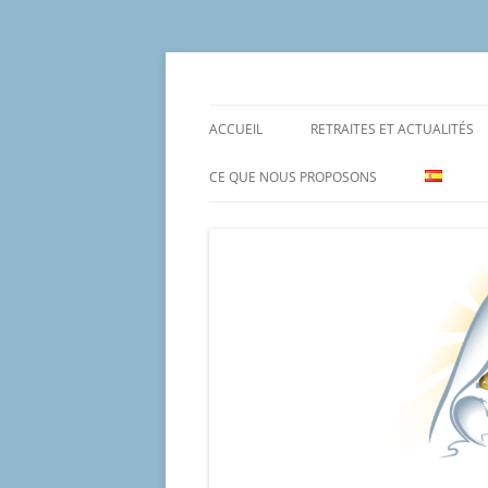
Aller
au
contenu
Un proyecto misionero de María para el Mat
Proyecto Amor Con
ACCUEIL
RETRAITES ET ACTUALITÉS
CE QUE NOUS PROPOSONS