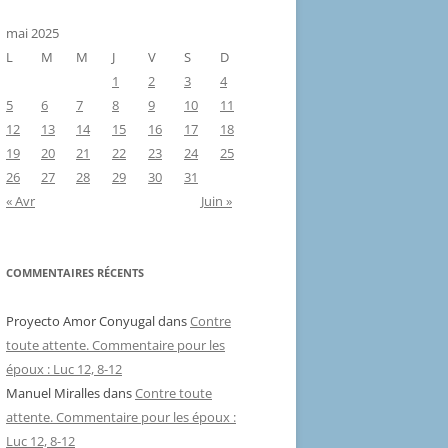
mai 2025
L
M
M
J
V
S
D
1
2
3
4
5
6
7
8
9
10
11
12
13
14
15
16
17
18
19
20
21
22
23
24
25
26
27
28
29
30
31
« Avr
Juin »
COMMENTAIRES RÉCENTS
Proyecto Amor Conyugal
dans
Contre
toute attente. Commentaire pour les
époux : Luc 12, 8-12
Manuel Miralles
dans
Contre toute
attente. Commentaire pour les époux :
Luc 12, 8-12