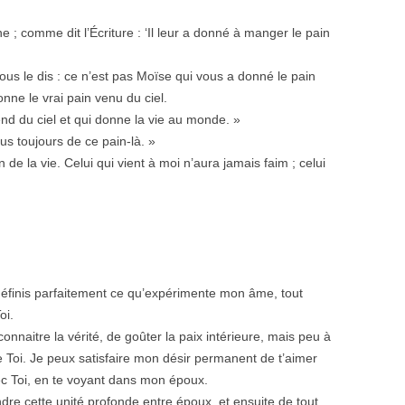
; comme dit l’Écriture : ‘Il leur a donné à manger le pain
ous le dis : ce n’est pas Moïse qui vous a donné le pain
nne le vrai pain venu du ciel.
end du ciel et qui donne la vie au monde. »
ous toujours de ce pain-là. »
n de la vie. Celui qui vient à moi n’aura jamais faim ; celui
 définis parfaitement ce qu’expérimente mon âme, tout
oi.
connaitre la vérité, de goûter la paix intérieure, mais peu à
 Toi. Je peux satisfaire mon désir permanent de t’aimer
c Toi, en te voyant dans mon époux.
ndre cette unité profonde entre époux, et ensuite de tout