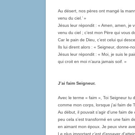
Au désert, nos pères ont mangé la manne 
venu du ciel.’ »
Jésus leur répondit : « Amen, amen, je v
venu du ciel ; c’est mon Père qui vous do
Car le pain de Dieu, c’est celui qui desc
Ils lui dirent alors : « Seigneur, donne-n
Jésus leur répondit : « Moi, je suis le pai
qui croit en moi n’aura jamais soif. »
J’ai faim Seigneur.
Avec le terme « faim », Toi Seigneur tu
comme mon corps, lorsque j’ai faim de T
Au début, il pouvait s’agir d’une faim de 
peu cela s’est transformé en une faim de
en aimant mon époux. Je peux vivre ave
Le plus important c’est d’essayer d’attei