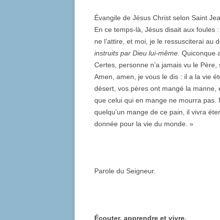
Évangile de Jésus Christ selon Saint Je
En ce temps-là, Jésus disait aux foules 
ne l’attire, et moi, je le ressusciterai au 
instruits par Dieu lui-même.
Quiconque a
Certes, personne n’a jamais vu le Père, si
Amen, amen, je vous le dis : il a la vie éte
désert, vos pères ont mangé la manne, et 
que celui qui en mange ne mourra pas. Moi
quelqu’un mange de ce pain, il vivra éte
donnée pour la vie du monde. »
Parole du Seigneur.
Écouter, apprendre et vivre.