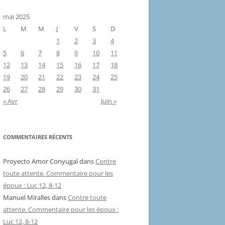
mai 2025
L
M
M
J
V
S
D
1
2
3
4
5
6
7
8
9
10
11
12
13
14
15
16
17
18
19
20
21
22
23
24
25
26
27
28
29
30
31
« Avr
Juin »
COMMENTAIRES RÉCENTS
Proyecto Amor Conyugal
dans
Contre
toute attente. Commentaire pour les
époux : Luc 12, 8-12
Manuel Miralles
dans
Contre toute
attente. Commentaire pour les époux :
Luc 12, 8-12