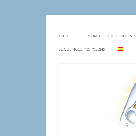
Aller
au
contenu
Un proyecto misionero de María para el Mat
Proyecto Amor Con
ACCUEIL
RETRAITES ET ACTUALITÉS
CE QUE NOUS PROPOSONS